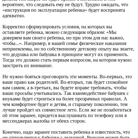
вероятнее, что следовать ему не будут. Трудно ожидать, что
«инструкция по эксплуатации ребенка» будет воспринята
адекватно.
Корректно сформулировать условия, на которых вы
оставляете ребенка, можно следующим образом: «Мы
доверяем вам своего ребенка, но при этом для нас важно,
чтобы...». Например, в вашей семье физические наказания
неприемлемы, но по собственному детскому опыту вы знаете,
что дедушка или бабушка в принципе могут их применить.
Тогда это должно стать первым вопросом, на котором нужно
заострить их внимание.
Не нужно бояться проговорить эти моменты. Во-первых, это
ваше право как родителей. Во-вторых, так будет спокойнее
вам самим, а в-третьих, вы будете вправе требовать, чтобы
ваши просьбы учитывались. Так взаимодействие бабушек с
внуками будет строиться на более прозрачных правилах. А
чем комфортнее будет и детям, и старшему поколению, тем
лучше пройдет их совместное лето. Если же не позаботиться
об этом заранее, придется выслушивать по телефону или в
мессенджерах жалобы от обеих сторон.
Конечно, надо заранее поставить ребенка в известность, что
он отправляется к бабушке с дедушкой. Реакция может быть