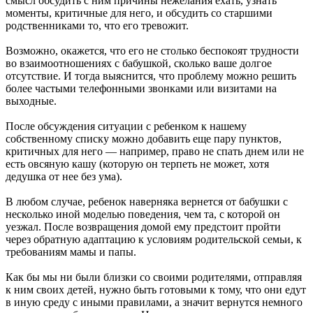
смысл обсудить с ним причины нежелания ехать, узнать
моменты, критичные для него, и обсудить со старшими
родственниками то, что его тревожит.
Возможно, окажется, что его не столько беспокоят трудности
во взаимоотношениях с бабушкой, сколько ваше долгое
отсутствие. И тогда выяснится, что проблему можно решить
более частыми телефонными звонками или визитами на
выходные.
После обсуждения ситуации с ребенком к нашему
собственному списку можно добавить еще пару пунктов,
критичных для него — например, право не спать днем или не
есть овсяную кашу (которую он терпеть не может, хотя
дедушка от нее без ума).
В любом случае, ребенок наверняка вернется от бабушки с
несколько иной моделью поведения, чем та, с которой он
уезжал. После возвращения домой ему предстоит пройти
через обратную адаптацию к условиям родительской семьи, к
требованиям мамы и папы.
Как бы мы ни были близки со своими родителями, отправляя
к ним своих детей, нужно быть готовыми к тому, что они едут
в иную среду с иными правилами, а значит вернутся немного