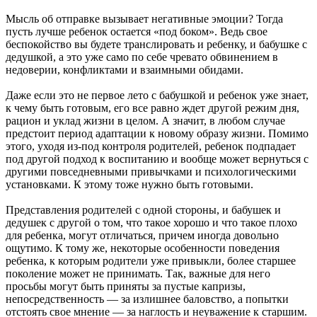
Мысль об отправке вызывает негативные эмоции? Тогда
пусть лучше ребенок остается «под боком». Ведь свое
беспокойство вы будете транслировать и ребенку, и бабушке с
дедушкой, а это уже само по себе чревато обвинением в
недоверии, конфликтами и взаимными обидами.
Даже если это не первое лето с бабушкой и ребенок уже знает,
к чему быть готовым, его все равно ждет другой режим дня,
рацион и уклад жизни в целом. А значит, в любом случае
предстоит период адаптации к новому образу жизни. Помимо
этого, уходя из-под контроля родителей, ребенок подпадает
под другой подход к воспитанию и вообще может вернуться с
другими повседневными привычками и психологическими
установками. К этому тоже нужно быть готовыми.
Представления родителей с одной стороны, и бабушек и
дедушек с другой о том, что такое хорошо и что такое плохо
для ребенка, могут отличаться, причем иногда довольно
ощутимо. К тому же, некоторые особенности поведения
ребенка, к которым родители уже привыкли, более старшее
поколение может не принимать. Так, важные для него
просьбы могут быть приняты за пустые капризы,
непосредственность — за излишнее баловство, а попытки
отстоять свое мнение — за наглость и неуважение к старшим.