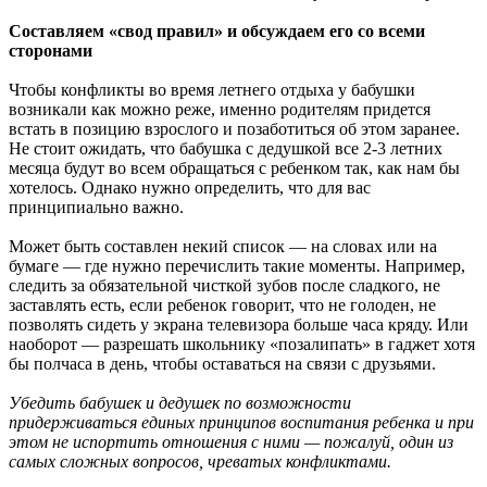
Составляем «свод правил» и обсуждаем его со всеми
сторонами
Чтобы конфликты во время летнего отдыха у бабушки
возникали как можно реже, именно родителям придется
встать в позицию взрослого и позаботиться об этом заранее.
Не стоит ожидать, что бабушка с дедушкой все 2-3 летних
месяца будут во всем обращаться с ребенком так, как нам бы
хотелось. Однако нужно определить, что для вас
принципиально важно.
Может быть составлен некий список — на словах или на
бумаге — где нужно перечислить такие моменты. Например,
следить за обязательной чисткой зубов после сладкого, не
заставлять есть, если ребенок говорит, что не голоден, не
позволять сидеть у экрана телевизора больше часа кряду. Или
наоборот — разрешать школьнику «позалипать» в гаджет хотя
бы полчаса в день, чтобы оставаться на связи с друзьями.
Убедить бабушек и дедушек по возможности
придерживаться единых принципов воспитания ребенка и при
этом не испортить отношения с ними — пожалуй, один из
самых сложных вопросов, чреватых конфликтами.