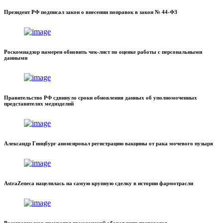
Президент РФ подписал закон о внесении поправок в закон № 44-ФЗ
Роскомнадзор намерен обновить чек-лист по оценке работы с персональными
данными
Правительство РФ сдвинуло сроки обновления данных об уполномоченных
представителях медизделий
Александр Гинцбург анонсировал регистрацию вакцины от рака мочевого пузыря
AstraZeneca нацелилась на самую крупную сделку в истории фармотрасли
Росздравнадзор прекратил гражданский оборот пяти препаратов