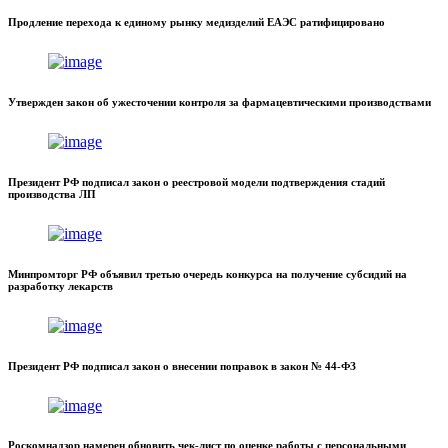
Продление перехода к единому рынку медизделий ЕАЭС ратифицировано
Утвержден закон об ужесточении контроля за фармацевтическими производствами
Президент РФ подписал закон о реестровой модели подтверждения стадий
производства ЛП
Минпромторг РФ объявил третью очередь конкурса на получение субсидий на
разработку лекарств
Президент РФ подписал закон о внесении поправок в закон № 44-ФЗ
Роскомнадзор намерен обновить чек-лист по оценке работы с персональными