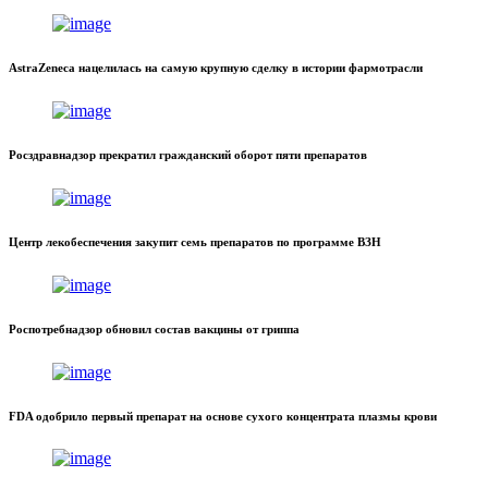
AstraZeneca нацелилась на самую крупную сделку в истории фармотрасли
Росздравнадзор прекратил гражданский оборот пяти препаратов
Центр лекобеспечения закупит семь препаратов по программе ВЗН
Роспотребнадзор обновил состав вакцины от гриппа
FDA одобрило первый препарат на основе сухого концентрата плазмы крови