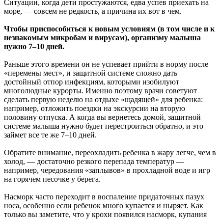
Ситуации, когда дети простужаются, едва успев приехать на
море, — совсем не редкость, а причина их вот в чем.
Чтобы приспособиться к новым условиям (в том числе и к
незнакомым микробам и вирусам), организму малыша
нужно 7–10 дней.
Раньше этого времени он не успевает прийти в норму после
«перемены мест», и защитной системе сложно дать
достойный отпор инфекциям, которыми изобилуют
многолюдные курорты. Именно поэтому врачи советуют
сделать первую неделю на отдыхе «щадящей» для ребенка:
например, отложить поездки на экскурсии на вторую
половину отпуска. А когда вы вернетесь домой, защитной
системе малыша нужно будет перестроиться обратно, и это
займет все те же 7–10 дней.
Обратите внимание, переохладить ребенка в жару легче, чем в
холод, — достаточно резкого перепада температур —
например, чередования «заплывов» в прохладной воде и игр
на горячем песочке у берега.
Насморк часто переходит в воспаление придаточных пазух
носа, особенно если ребенок много купается и ныряет. Как
только вы заметите, что у крохи появился насморк, купания