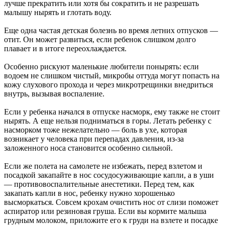
лучше прекратить или хотя бы сократить и не разрешать
малышу нырять и глотать воду.
Еще одна частая детская болезнь во время летних отпусков —
отит. Он может развиться, если ребенок слишком долго
плавает и в итоге переохлаждается.
Особенно рискуют маленькие любители понырять: если
водоем не слишком чистый, микробы оттуда могут попасть на
кожу слухового прохода и через микротрещинки внедриться
внутрь, вызывая воспаление.
Если у ребенка начался в отпуске насморк, ему также не стоит
нырять. А еще нельзя подниматься в горы. Летать ребенку с
насморком тоже нежелательно — боль в ухе, которая
возникает у человека при перепадах давления, из-за
заложенного носа становится особенно сильной.
Если же полета на самолете не избежать, перед взлетом и
посадкой закапайте в нос сосудосуживающие капли, а в уши
— противовоспалительные анестетики. Перед тем, как
закапать капли в нос, ребенку нужно хорошенько
высморкаться. Совсем крохам очистить нос от слизи поможет
аспиратор или резиновая груша. Если вы кормите малыша
грудным молоком, приложите его к груди на взлете и посадке