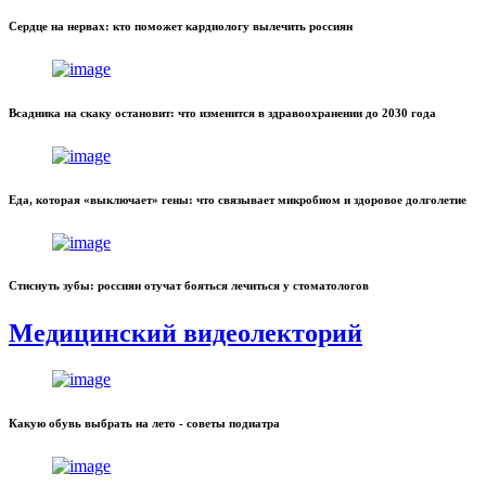
Сердце на нервах: кто поможет кардиологу вылечить россиян
Всадника на скаку остановит: что изменится в здравоохранении до 2030 года
Еда, которая «выключает» гены: что связывает микробиом и здоровое долголетие
Стиснуть зубы: россиян отучат бояться лечиться у стоматологов
Медицинский видеолекторий
Какую обувь выбрать на лето - советы подиатра