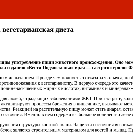
 вегетарианская диета
щим употребление пищи животного происхождения. Оно може
азала изданию «Вести Подмосковья» врач — гастроэнтероло
ным испытанием. Прежде чем полностью отказаться от мяса, нео
ротивопоказания к вегетарианству. В первую очередь это качае
 полиненасыщенных жирных кислотах, витаминах и минералах»
 для людей, страдающих заболеваниями ЖКТ. При гастрите, коли
и активизируют процессы брожения в кишечнике, вызывают мете
нства. Реакцией на растительную пищу может стать диарея, ост
 состояния. Именно в нем содержится большое количество желез
арушения структуры костной ткани. Чаще эти состояния возника
 белок является строительным материалом для костей и мышц. П