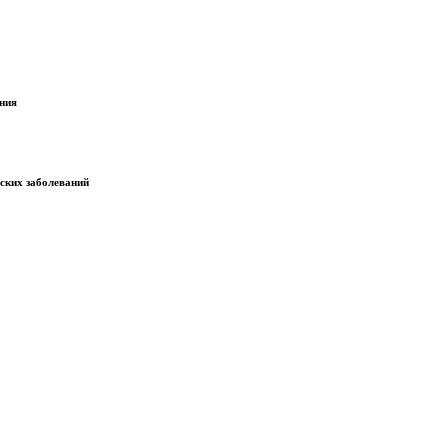
ания
еских заболеваний