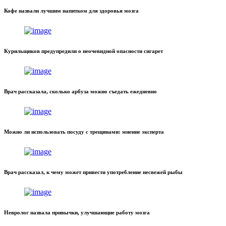
Кофе назвали лучшим напитком для здоровья мозга
Курильщиков предупредили о неочевидной опасности сигарет
Врач рассказала, сколько арбуза можно съедать ежедневно
Можно ли использовать посуду с трещинами: мнение эксперта
Врач рассказал, к чему может привести употребление несвежей рыбы
Невролог назвала привычки, улучшающие работу мозга