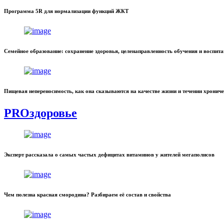
Программа 5R для нормализации функций ЖКТ
Семейное образование: сохранение здоровья, целенаправленность обучения и воспит
Пищевая непереносимость, как она сказываются на качестве жизни и течении хронич
PROздоровье
Эксперт рассказала о самых частых дефицитах витаминов у жителей мегаполисов
Чем полезна красная смородина? Разбираем её состав и свойства