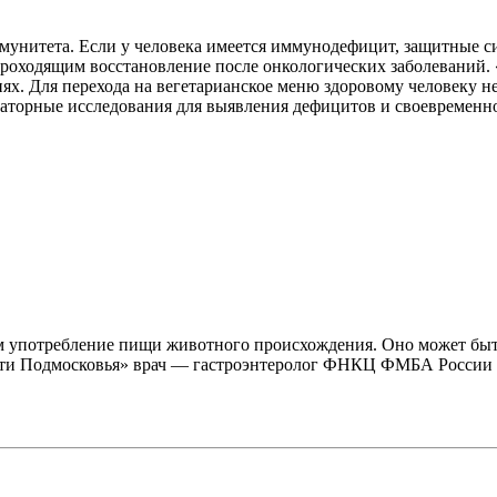
ммунитета. Если у человека имеется иммунодефицит, защитные 
, проходящим восстановление после онкологических заболевани
ях. Для перехода на вегетарианское меню здоровому человеку не
раторные исследования для выявления дефицитов и своевремен
 употребление пищи животного происхождения. Оно может быть 
ести Подмосковья» врач — гастроэнтеролог ФНКЦ ФМБА России 