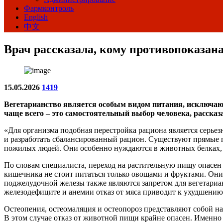
Фармконтроль
English
中文
Врач рассказала, кому противопоказана
15.05.2026
1419
Вегетарианство является особым видом питания, исключаю
чаще всего – это самостоятельный выбор человека, расск
«Для организма подобная перестройка рациона является серьез
и разработать сбалансированный рацион. Существуют прямые п
пожилых людей. Они особенно нуждаются в животных белках,
По словам специалиста, переход на растительную пищу опасен
кишечника не стоит питаться только овощами и фруктами. Он
поджелудочной железы также являются запретом для вегетариа
железодефиците и анемии отказ от мяса приводит к ухудшению
Остеопения, остеомаляция и остеопороз представляют собой н
В этом случае отказ от животной пищи крайне опасен. Именно