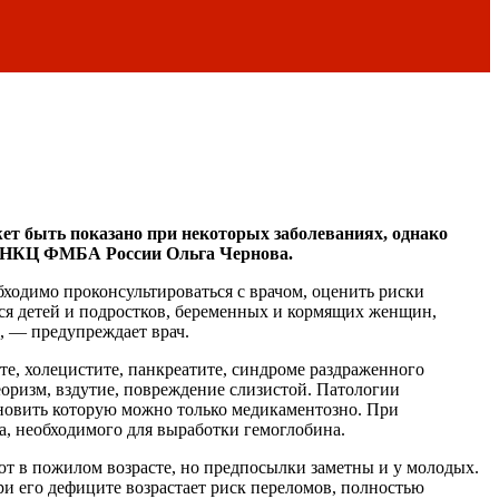
т быть показано при некоторых заболеваниях, однако
г ФНКЦ ФМБА России Ольга Чернова.
бходимо проконсультироваться с врачом, оценить риски
тся детей и подростков, беременных и кормящих женщин,
, — предупреждает врач.
те, холецистите, панкреатите, синдроме раздраженного
оризм, вздутие, повреждение слизистой. Патологии
ановить которую можно только медикаментозно. При
а, необходимого для выработки гемоглобина.
ют в пожилом возрасте, но предпосылки заметны и у молодых.
ри его дефиците возрастает риск переломов, полностью