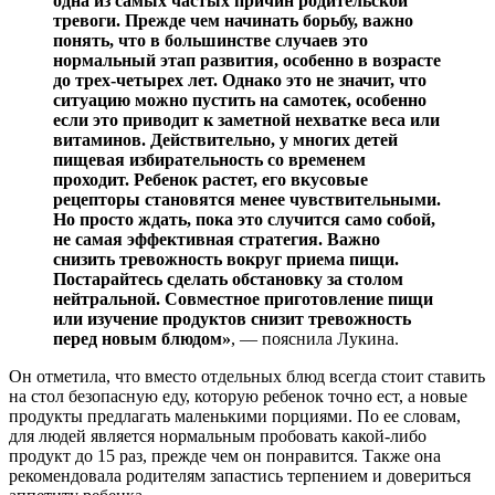
одна из самых частых причин родительской
тревоги. Прежде чем начинать борьбу, важно
понять, что в большинстве случаев это
нормальный этап развития, особенно в возрасте
до трех-четырех лет. Однако это не значит, что
ситуацию можно пустить на самотек, особенно
если это приводит к заметной нехватке веса или
витаминов. Действительно, у многих детей
пищевая избирательность со временем
проходит. Ребенок растет, его вкусовые
рецепторы становятся менее чувствительными.
Но просто ждать, пока это случится само собой,
не самая эффективная стратегия. Важно
снизить тревожность вокруг приема пищи.
Постарайтесь сделать обстановку за столом
нейтральной. Совместное приготовление пищи
или изучение продуктов снизит тревожность
перед новым блюдом»
, — пояснила Лукина.
Он отметила, что вместо отдельных блюд всегда стоит ставить
на стол безопасную еду, которую ребенок точно ест, а новые
продукты предлагать маленькими порциями. По ее словам,
для людей является нормальным пробовать какой-либо
продукт до 15 раз, прежде чем он понравится. Также она
рекомендовала родителям запастись терпением и довериться