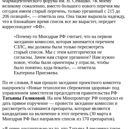
Фармацевтического форума им. Н. Семашко. «К моему
великому сожалению, вместо большого нового перечня мы
сегодня имеем старый перечень, только урезанный с 215 до
206 позиций», — отметила она. Она также выразила надежду,
что в ближайшее время список все же вырастет, передает
корреспондент «ФВ».
«Почему-то Минздрав РФ считает, что на первом
заседании комиссии, которая занимается перечнем
СЗЛС, мы должны были только пересмотреть
старый список. Мы с этим категорически не
согласны. Зачем нам старое урезанное? Нам нужно
новое, чтобы были ориентиры у отрасли, чтобы
было понятно, куда бежать», — отметила
Екатерина Приезжева.
По ее словам, 8 мая прошло заседание проектного комитета
нацпроекта «Новые технологии сбережения здоровья» под
управлением заместителя председателя правительства РФ
Татьяны Голиковой
. На нем Минпромторг РФ попросил ее
дать прямое поручение — провести заседание комиссии и
рассмотреть оставшиеся препараты, которые являются
кандидатами на включение в этот перечень (30 марта в
Минздрав РФ был направлен список из 170 препаратов).
«Я очень рассчитываю на то, что Татьяна Алексеевна такое