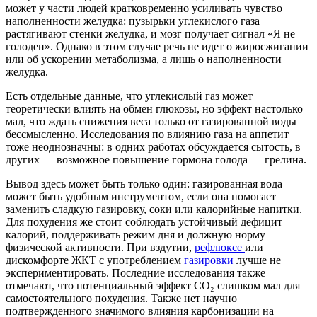
может у части людей кратковременно усиливать чувство
наполненности желудка: пузырьки углекислого газа
растягивают стенки желудка, и мозг получает сигнал «Я не
голоден». Однако в этом случае речь не идет о жиросжигании
или об ускорении метаболизма, а лишь о наполненности
желудка.
Есть отдельные данные, что углекислый газ может
теоретически влиять на обмен глюкозы, но эффект настолько
мал, что ждать снижения веса только от газированной воды
бессмысленно. Исследования по влиянию газа на аппетит
тоже неоднозначны: в одних работах обсуждается сытость, в
других — возможное повышение гормона голода — грелина.
Вывод здесь может быть только один: газированная вода
может быть удобным инструментом, если она помогает
заменить сладкую газировку, соки или калорийные напитки.
Для похудения же стоит соблюдать устойчивый дефицит
калорий, поддерживать режим дня и должную норму
физической активности. При вздутии,
рефлюксе
или
дискомфорте ЖКТ с употреблением
газировки
лучше не
экспериментировать. Последние исследования также
отмечают, что потенциальный эффект CO₂ слишком мал для
самостоятельного похудения. Также нет научно
подтвержденного значимого влияния карбонизации на