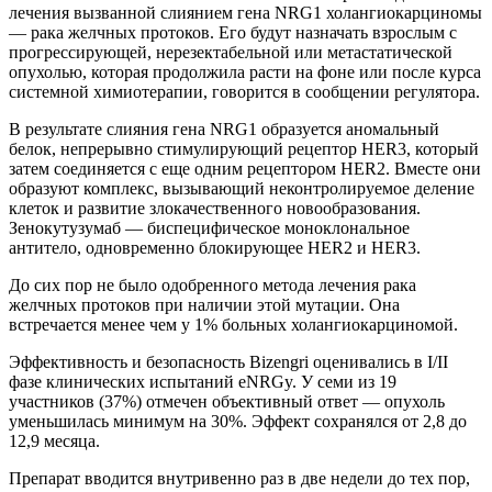
лечения вызванной слиянием гена NRG1 холангиокарциномы
— рака желчных протоков. Его будут назначать взрослым с
прогрессирующей, нерезектабельной или метастатической
опухолью, которая продолжила расти на фоне или после курса
системной химиотерапии, говорится в сообщении регулятора.
В результате слияния гена NRG1 образуется аномальный
белок, непрерывно стимулирующий рецептор HER3, который
затем соединяется с еще одним рецептором HER2. Вместе они
образуют комплекс, вызывающий неконтролируемое деление
клеток и развитие злокачественного новообразования.
Зенокутузумаб — биспецифическое моноклональное
антитело, одновременно блокирующее HER2 и HER3.
До сих пор не было одобренного метода лечения рака
желчных протоков при наличии этой мутации. Она
встречается менее чем у 1% больных холангиокарциномой.
Эффективность и безопасность Bizengri оценивались в I/II
фазе клинических испытаний eNRGy. У семи из 19
участников (37%) отмечен объективный ответ — опухоль
уменьшилась минимум на 30%. Эффект сохранялся от 2,8 до
12,9 месяца.
Препарат вводится внутривенно раз в две недели до тех пор,