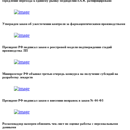
Продление перехода к единому рынку медизделий ЕАЭС ратифицировано
Утвержден закон об ужесточении контроля за фармацевтическими производствами
Президент РФ подписал закон о реестровой модели подтверждения стадий
производства ЛП
Минпромторг РФ объявил третью очередь конкурса на получение субсидий на
разработку лекарств
Президент РФ подписал закон о внесении поправок в закон № 44-ФЗ
Роскомнадзор намерен обновить чек-лист по оценке работы с персональными
данными