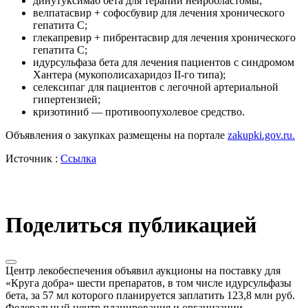
динутуксимаб бета для терапии нейробластомы;
велпатасвир + софосбувир для лечения хронического
гепатита С;
глекапревир + пибрентасвир для лечения хронического
гепатита С;
идурсульфаза бета для лечения пациентов с синдромом
Хантера (мукополисахаридоз II-го типа);
селексипаг для пациентов с легочной артериальной
гипертензией;
кризотиниб — противоопухолевое средство.
Объявления о закупках размещены на портале
zakupki.gov.ru.
Источник :
Ссылка
Поделиться публикацией
Центр лекобеспечения объявил аукционы на поставку для
«Круга добра» шести препаратов, в том числе идурсульфазы
бета, за 57 мл которого планируется заплатить 123,8 млн руб.
Федеральный центр планирования и организации