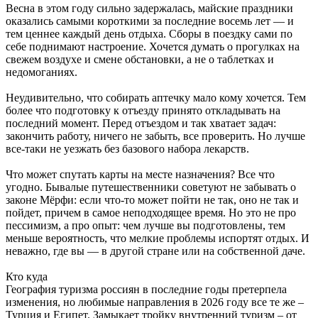
Весна в этом году сильно задержалась, майские праздники
оказались самыми короткими за последние восемь лет — и
тем ценнее каждый день отдыха. Сборы в поездку сами по
себе поднимают настроение. Хочется думать о прогулках на
свежем воздухе и смене обстановки, а не о таблетках и
недомоганиях.
Неудивительно, что собирать аптечку мало кому хочется. Тем
более что подготовку к отъезду принято откладывать на
последний момент. Перед отъездом и так хватает задач:
закончить работу, ничего не забыть, все проверить. Но лучше
все-таки не уезжать без базового набора лекарств.
Что может спутать карты на месте назначения? Все что
угодно. Бывалые путешественники советуют не забывать о
законе Мёрфи: если что-то может пойти не так, оно не так и
пойдет, причем в самое неподходящее время. Но это не про
пессимизм, а про опыт: чем лучше вы подготовлены, тем
меньше вероятность, что мелкие проблемы испортят отдых. И
неважно, где вы — в другой стране или на собственной даче.
Кто куда
География туризма россиян в последние годы претерпела
изменения, но любимые направления в 2026 году все те же –
Турция и Египет. Замыкает тройку внутренний туризм – от