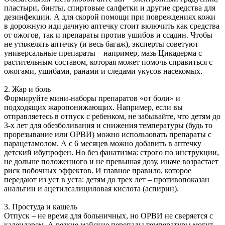
пластыри, бинты, спиртовые салфетки и другие средства для
дезинфекции. А для скорой помощи при повреждениях кожи
в дорожную иди дачную аптечку стоит включить как средства
от ожогов, так и препараты против ушибов и ссадин. Чтобы
не утяжелять аптечку (и весь багаж), эксперты советуют
универсальные препараты – например, мазь Цикадерма с
растительным составом, которая может помочь справиться с
ожогами, ушибами, ранами и следами укусов насекомых.
2. Жар и боль
Формируйте мини-наборы препаратов «от боли» и
подходящих жаропонижающих. Например, если вы
отправляетесь в отпуск с ребенком, не забывайте, что детям до
3-х лет для обезболивания и снижения температуры (будь то
прорезывание или ОРВИ) можно использовать препараты с
парацетамолом. А с 6 месяцев можно добавить в аптечку
детский ибупрофен. Но без фанатизма: строго по инструкции,
не дольше положенного и не превышая дозу, иначе возрастает
риск побочных эффектов. И главное правило, которое
передают из уст в уста: детям до трех лет – противопоказан
анальгин и ацетилсалициловая кислота (аспирин).
3. Простуда и кашель
Отпуск – не время для больничных, но ОРВИ не сверяется с
календарем. А резкие майские перепады температуры могут