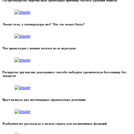
Гастроэнтеролог перечислила тревожные причины частого урчания живота
Ломит тело, а температуры нет? Что это может быть?
Что происходит с нашим мозгом из-за недосыпа.
Раскрыты три научно доказанных способа победить хроническую бессонницу без
лекарств
Врач назвала два неочевидных провокатора деменции
Реабилитолог рассказала о пользе спорта для когнитивных функций