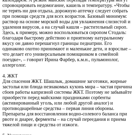
спровоцировать недомогание, кашель и температуру. «Чтобы
не терять ни дня отдыха, дорожную аптечку следует собрать
при помощи средств для всех возрастов. Базовый минимум:
раствор на основе морской воды для увлажнения слизистой и
удаления вирусов, а на случай кашля – растительный сироп.
Здесь, к примеру, можно воспользоваться сиропом Стодаль:
благодаря быстрому действию и приятному натуральному
вкусу он давно перешагнул границы педиатрии. Его
одинаково охотно принимают и маленькие дети, и взрослые –
что делает его универсальным помощником в семейной
поездке», – говорит Ирина Фарбер, к.м.н., пульмонолог,
аллерголог.
4. ЖКТ
Для спасения ЖКТ. Шашлык, домашние заготовки, жирные
застолья или блюда незнакомых кухонь мира – частая причина
сбоев работы капризной системы ЖКТ. Поэтому не забывайте
приобрести перед майскими праздниками сорбенты
(активированный уголь, или любой другой аналог) и
противодиарейные средства – первая линия обороны.
Препараты для восстановления водно-солевого баланса при
рвоте и диарее, ферменты – на случай переедания и приема
тяжелой пищи и средства от изжоги.