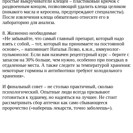
простые выкручиватели клещей – пластиковый крючок с
раздвоенным концом, позволяющий удалить клеща целиком
(никакого масла и керосина, предупреждают специалисты).
После извлечения клеща обязательно отнесите его в
лабораторию для анализа.
8. Жизненно необходимые
«Не забывайте, что самый главный препарат, который надо
взять с собой, – тот, который вы принимаете на постоянной
основе», – напоминает Наталья Лозко, к.м.н., иммунолог-
пульмонолог. Если вам назначен рецептурный курс – берите с
запасом на 30% больше, чем нужно, особенно при поездках в
отдаленные места. А также следите за температурой хранения:
некоторые гормоны и антибиотики требуют холодильного
хранения».
И финальный совет – не столько практичный, сколько
психологический. Опытные люди всегда призывают
готовиться к худшему, но надеяться на лучшее. Не стоит
рассматривать сбор аптечки как само сбывающееся
пророчество («наберешь лекарств, точно заболеешь»).