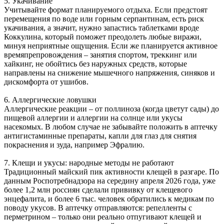
5. Укачивание
Учитывайте формат планируемого отдыха. Если предстоят
перемещения по воде или горным серпантинам, есть риск
укачивания, а значит, нужно запастись таблетками вроде
Коккулина, который поможет преодолеть любые виражи,
минуя неприятные ощущения. Если же планируется активное
времяпрепровождения – занятия спортом, треккинг или
хайкинг, не обойтись без наружных средств, которые
направлены на снижение мышечного напряжения, синяков и
дискомфорта от ушибов.
6. Аллергические ловушки
Аллергические реакции – от поллиноза (когда цветут сады) до
пищевой аллергии и аллергии на солнце или укусы
насекомых. В любом случае не забывайте положить в аптечку
антигистаминные препараты, капли для глаз для снятия
покраснения и зуда, например Эфралию.
7. Клещи и укусы: народные методы не работают
Традиционный майский пик активности клещей в разгаре. По
данным Роспотребнадзора на середину апреля 2026 года, уже
более 1,2 млн россиян сделали прививку от клещевого
энцефалита, и более 6 тыс. человек обратились к медикам по
поводу укусов. В аптечку отправляются: репелленты с
перметрином – только они реально отпугивают клещей и