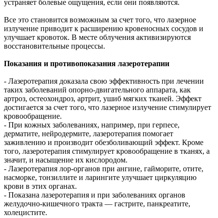
устраняет болевые ощущения, если они появляются.
Все это становится возможным за счет того, что лазерное
излучение приводит к расширению кровеносных сосудов и
улучшает кровоток. В месте облучения активизируются
восстановительные процессы.
Показания и противопоказания лазеротерапии
- Лазеротерапия доказала свою эффективность при лечении
таких заболеваний опорно-двигательного аппарата, как
артроз, остеохондроз, артрит, ушиб мягких тканей. Эффект
достигается за счет того, что лазерное излучение стимулирует
кровообращение.
- При кожных заболеваниях, например, при герпесе,
дерматите, нейродермите, лазеротерапия помогает
заживлению и производит обезболивающий эффект. Кроме
того, лазеротерапия стимулирует кровообращение в тканях, а
значит, и насыщение их кислородом.
- Лазеротерапия лор-органов при ангине, гайморите, отите,
насморке, тонзиллите и ларингите улучшает циркуляцию
крови в этих органах.
- Показана лазеротерапия и при заболеваниях органов
желудочно-кишечного тракта — гастрите, панкреатите,
холецистите.