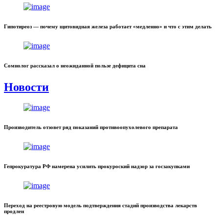
Гипотиреоз — почему щитовидная железа работает «медленно» и что с этим делать
Сомнолог рассказал о неожиданной пользе дефицита сна
Новости
Производитель отзовет ряд показаний противоопухолевого препарата
Гепрокуратура РФ намерена усилить прокуроский надзор за госзакупками
Переход на реестровую модель подтверждения стадий производства лекарств
продлен