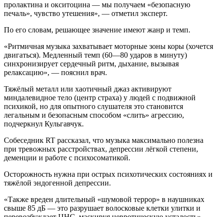
пролактина и окситоцина — мы получаем «безопасную
печаль», чувство утешения», — отметил эксперт.
По его словам, решающее значение имеют жанр и темп.
«Ритмичная музыка захватывает моторные зоны коры (хочется
двигаться). Медленный темп (60—80 ударов в минуту)
синхронизирует сердечный ритм, дыхание, вызывая
релаксацию», — пояснил врач.
Тяжёлый металл или хаотичный джаз активируют
миндалевидное тело (центр страха) у людей с подвижной
психикой, но для опытного слушателя это становится
легальным и безопасным способом «слить» агрессию,
подчеркнул Кульгавчук.
Собеседник RT рассказал, что музыка максимально полезна
при тревожных расстройствах, депрессии лёгкой степени,
деменции и работе с психосоматикой.
Осторожность нужна при острых психотических состояниях и
тяжёлой эндогенной депрессии.
«Также вреден длительный «шумовой террор» в наушниках
свыше 85 дБ — это разрушает волосковые клетки улитки и
перевозбуждает ЦНС, маскируя невротическую усталость», —