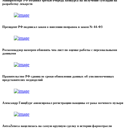
Минпромторг РФ объявил третью очередь конкурса на получение субсидий на
разработку лекарств
Президент РФ подписал закон о внесении поправок в закон № 44-ФЗ
Роскомнадзор намерен обновить чек-лист по оценке работы с персональными
данными
Правительство РФ сдвинуло сроки обновления данных об уполномоченных
представителях медизделий
Александр Гинцбург анонсировал регистрацию вакцины от рака мочевого пузыря
AstraZeneca нацелилась на самую крупную сделку в истории фармотрасли