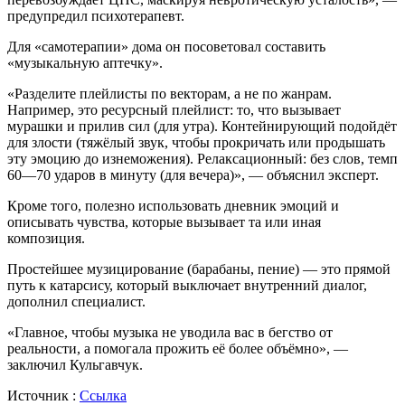
предупредил психотерапевт.
Для «самотерапии» дома он посоветовал составить
«музыкальную аптечку».
«Разделите плейлисты по векторам, а не по жанрам.
Например, это ресурсный плейлист: то, что вызывает
мурашки и прилив сил (для утра). Контейнирующий подойдёт
для злости (тяжёлый звук, чтобы прокричать или продышать
эту эмоцию до изнеможения). Релаксационный: без слов, темп
60—70 ударов в минуту (для вечера)», — объяснил эксперт.
Кроме того, полезно использовать дневник эмоций и
описывать чувства, которые вызывает та или иная
композиция.
Простейшее музицирование (барабаны, пение) — это прямой
путь к катарсису, который выключает внутренний диалог,
дополнил специалист.
«Главное, чтобы музыка не уводила вас в бегство от
реальности, а помогала прожить её более объёмно», —
заключил Кульгавчук.
Источник :
Ссылка