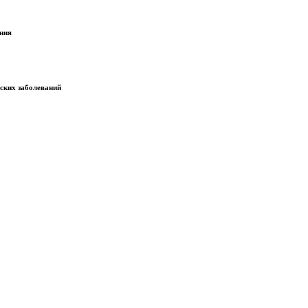
ания
еских заболеваний