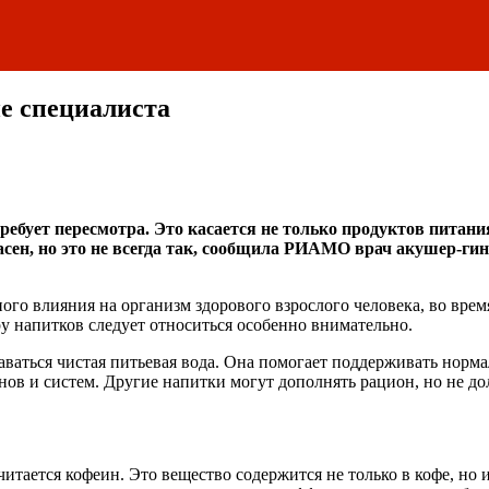
е специалиста
бует пересмотра. Это касается не только продуктов питания
асен, но это не всегда так, сообщила РИАМО врач акушер-ги
ого влияния на организм здорового взрослого человека, во врем
у напитков следует относиться особенно внимательно.
аться чистая питьевая вода. Она помогает поддерживать норма
нов и систем. Другие напитки могут дополнять рацион, но не д
итается кофеин. Это вещество содержится не только в кофе, но 