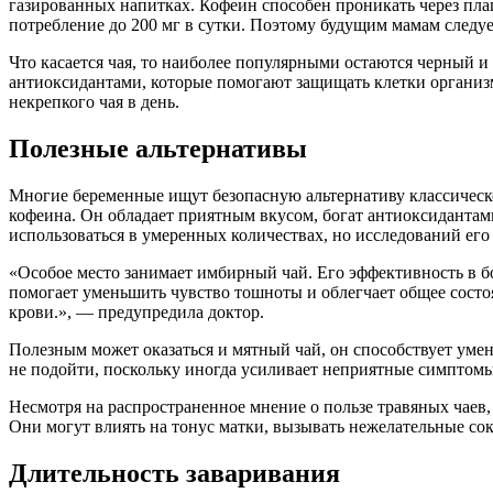
газированных напитках. Кофеин способен проникать через пла
потребление до 200 мг в сутки. Поэтому будущим мамам следуе
Что касается чая, то наиболее популярными остаются черный и 
антиоксидантами, которые помогают защищать клетки организм
некрепкого чая в день.
Полезные альтернативы
Многие беременные ищут безопасную альтернативу классичес
кофеина. Он обладает приятным вкусом, богат антиоксидантам
использоваться в умеренных количествах, но исследований его
«Особое место занимает имбирный чай. Его эффективность в 
помогает уменьшить чувство тошноты и облегчает общее состо
крови.», — предупредила доктор.
Полезным может оказаться и мятный чай, он способствует уме
не подойти, поскольку иногда усиливает неприятные симптомы
Несмотря на распространенное мнение о пользе травяных чаев,
Они могут влиять на тонус матки, вызывать нежелательные со
Длительность заваривания