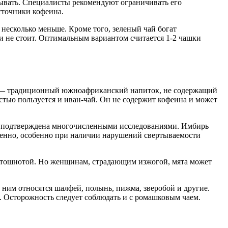
тывать. Специалисты рекомендуют ограничивать его
сточники кофеина.
 несколько меньше. Кроме того, зеленый чай богат
и не стоит. Оптимальным вариантом считается 1-2 чашки
ш — традиционный южноафриканский напиток, не содержащий
тью пользуется и иван-чай. Он не содержит кофеина и может
ре подтверждена многочисленными исследованиями. Имбирь
ренно, особенно при наличии нарушений свертываемости
й тошнотой. Но женщинам, страдающим изжогой, мята может
 ним относятся шалфей, полынь, пижма, зверобой и другие.
. Осторожность следует соблюдать и с ромашковым чаем.