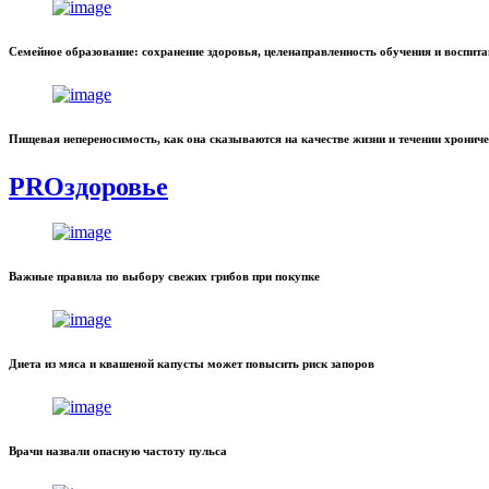
Семейное образование: сохранение здоровья, целенаправленность обучения и воспит
Пищевая непереносимость, как она сказываются на качестве жизни и течении хронич
PROздоровье
Важные правила по выбору свежих грибов при покупке
Диета из мяса и квашеной капусты может повысить риск запоров
Врачи назвали опасную частоту пульса