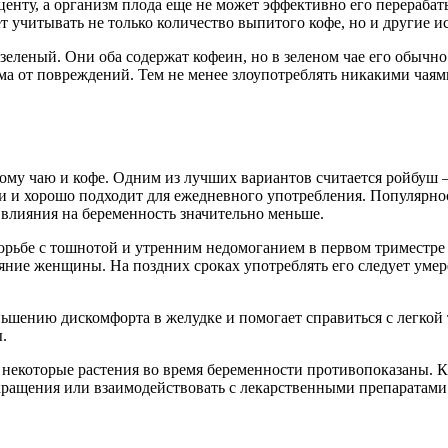
центу, а организм плода еще не может эффективно его перераба
т учитывать не только количество выпитого кофе, но и другие и
зеленый. Они оба содержат кофеин, но в зеленом чае его обычно
а от повреждений. Тем не менее злоупотреблять никакими чаям
кому чаю и кофе. Одним из лучших вариантов считается ройбу
и и хорошо подходит для ежедневного употребления. Популярнос
 влияния на беременность значительно меньше.
борьбе с тошнотой и утренним недомоганием в первом тримест
яние женщины. На поздних сроках употреблять его следует уме
ньшению дискомфорта в желудке и помогает справиться с легко
.
 некоторые растения во время беременности противопоказаны. К
кращения или взаимодействовать с лекарственными препаратами