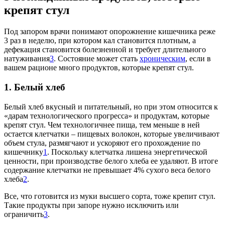
крепят стул
Под запором врачи понимают опорожнение кишечника реже
3 раз в неделю, при котором кал становится плотным, а
дефекация становится болезненной и требует длительного
натуживания
3
. Состояние может стать
хроническим
, если в
вашем рационе много продуктов, которые крепят стул.
1. Белый хлеб
Белый хлеб вкусный и питательный, но при этом относится к
«дарам технологического прогресса» и продуктам, которые
крепят стул. Чем технологичнее пища, тем меньше в ней
остается клетчатки – пищевых волокон, которые увеличивают
объем стула, размягчают и ускоряют его прохождение по
кишечнику
1
. Поскольку клетчатка лишена энергетической
ценности, при производстве белого хлеба ее удаляют. В итоге
содержание клетчатки не превышает 4% сухого веса белого
хлеба
2
.
Все, что готовится из муки высшего сорта, тоже крепит стул.
Такие продукты при запоре нужно исключить или
ограничить
3
.