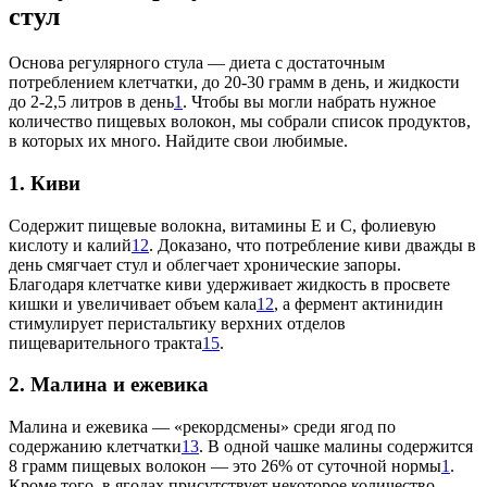
стул
Основа регулярного стула — диета с достаточным
потреблением клетчатки, до 20-30 грамм в день, и жидкости
до 2-2,5 литров в день
1
. Чтобы вы могли набрать нужное
количество пищевых волокон, мы собрали список продуктов,
в которых их много. Найдите свои любимые.
1. Киви
Содержит пищевые волокна, витамины Е и С, фолиевую
кислоту и калий
12
. Доказано, что потребление киви дважды в
день смягчает стул и облегчает хронические запоры.
Благодаря клетчатке киви удерживает жидкость в просвете
кишки и увеличивает объем кала
12
, а фермент актинидин
стимулирует перистальтику верхних отделов
пищеварительного тракта
15
.
2. Малина и ежевика
Малина и ежевика — «рекордсмены» среди ягод по
содержанию клетчатки
13
. В одной чашке малины содержится
8 грамм пищевых волокон — это 26% от суточной нормы
1
.
Кроме того, в ягодах присутствует некоторое количество