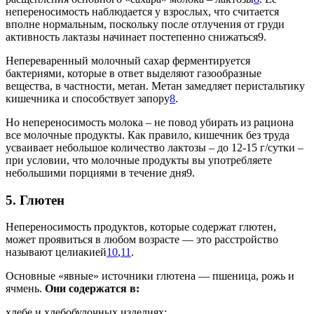
непереносимость наблюдается у взрослых, что считается
вполне нормальным, поскольку после отлучения от груди
активность лактазы начинает постепенно снижаться9.
Непереваренный молочный сахар ферментируется
бактериями, которые в ответ выделяют газообразные
вещества, в частности, метан. Метан замедляет перистальтику
кишечника и способствует запору
8
.
Но непереносимость молока – не повод убирать из рациона
все молочные продукты. Как правило, кишечник без труда
усваивает небольшое количество лактозы – до 12-15 г/сутки –
при условии, что молочные продукты вы употребляете
небольшими порциями в течение дня9.
5. Глютен
Непереносимость продуктов, которые содержат глютен,
может проявиться в любом возрасте — это расстройство
называют целиакией
10
,
11
.
Основные «явные» источники глютена — пшеница, рожь и
ячмень.
Они содержатся в:
хлебе и хлебобулочных изделиях;