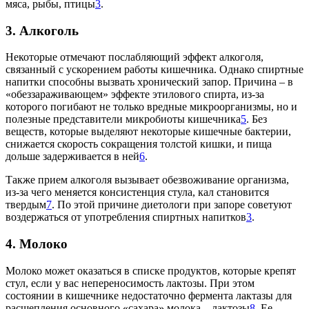
мяса, рыбы, птицы
3
.
3. Алкоголь
Некоторые отмечают послабляющий эффект алкоголя,
связанный с ускорением работы кишечника. Однако спиртные
напитки способны вызвать хронический запор. Причина – в
«обеззараживающем» эффекте этилового спирта, из-за
которого погибают не только вредные микроорганизмы, но и
полезные представители микробиоты кишечника
5
. Без
веществ, которые выделяют некоторые кишечные бактерии,
снижается скорость сокращения толстой кишки, и пища
дольше задерживается в ней
6
.
Также прием алкоголя вызывает обезвоживание организма,
из-за чего меняется консистенция стула, кал становится
твердым
7
. По этой причине диетологи при запоре советуют
воздержаться от употребления спиртных напитков
3
.
4. Молоко
Молоко может оказаться в списке продуктов, которые крепят
стул, если у вас непереносимость лактозы. При этом
состоянии в кишечнике недостаточно фермента лактазы для
расщепления основного «сахара» молока – лактозы
8
. Ее