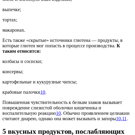
выпечке;
тортах;
макаронах.
Есть также «скрытые» источники глютена — продукты, в
которые глютен мог попасть в процессе производства.
К
таким относятся:
колбасы и сосиски;
консервы;
картофельные и кукурузные чипсы;
крабовые палочки
10
.
Повышенная чувствительность к белкам злаков вызывает
повреждение слизистой оболочки кишечника и
воспалительную реакцию
10
. Обычно проявлением целиакии
считают диарею, однако она может вызывать и запоры
10
,
11
.
5 вкусных продуктов, послабляющих