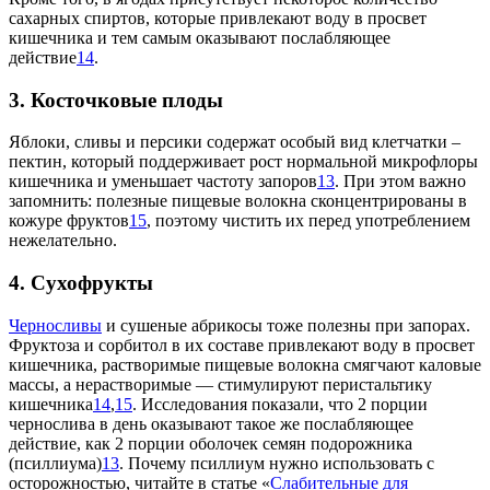
сахарных спиртов, которые привлекают воду в просвет
кишечника и тем самым оказывают послабляющее
действие
14
.
3. Косточковые плоды
Яблоки, сливы и персики содержат особый вид клетчатки –
пектин, который поддерживает рост нормальной микрофлоры
кишечника и уменьшает частоту запоров
13
. При этом важно
запомнить: полезные пищевые волокна сконцентрированы в
кожуре фруктов
15
, поэтому чистить их перед употреблением
нежелательно.
4. Сухофрукты
Черносливы
и сушеные абрикосы тоже полезны при запорах.
Фруктоза и сорбитол в их составе привлекают воду в просвет
кишечника, растворимые пищевые волокна смягчают каловые
массы, а нерастворимые — стимулируют перистальтику
кишечника
14
,
15
. Исследования показали, что 2 порции
чернослива в день оказывают такое же послабляющее
действие, как 2 порции оболочек семян подорожника
(псиллиума)
13
. Почему псиллиум нужно использовать с
осторожностью, читайте в статье «
Слабительные для