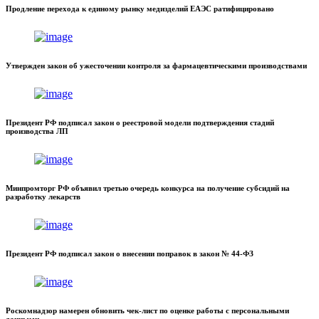
Продление перехода к единому рынку медизделий ЕАЭС ратифицировано
Утвержден закон об ужесточении контроля за фармацевтическими производствами
Президент РФ подписал закон о реестровой модели подтверждения стадий
производства ЛП
Минпромторг РФ объявил третью очередь конкурса на получение субсидий на
разработку лекарств
Президент РФ подписал закон о внесении поправок в закон № 44-ФЗ
Роскомнадзор намерен обновить чек-лист по оценке работы с персональными
данными