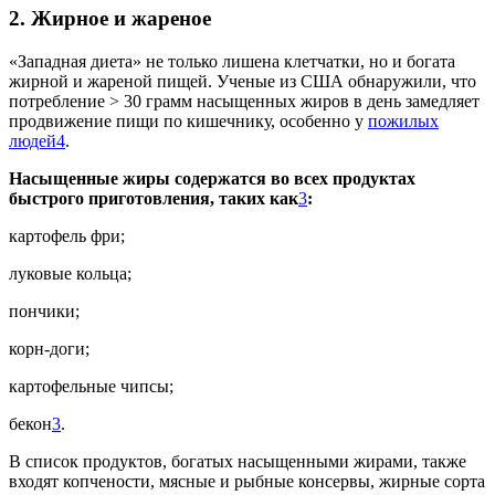
2. Жирное и жареное
«Западная диета» не только лишена клетчатки, но и богата
жирной и жареной пищей. Ученые из США обнаружили, что
потребление > 30 грамм насыщенных жиров в день замедляет
продвижение пищи по кишечнику, особенно у
пожилых
людей
4
.
Насыщенные жиры содержатся во всех продуктах
быстрого приготовления, таких как
3
:
картофель фри;
луковые кольца;
пончики;
корн-доги;
картофельные чипсы;
бекон
3
.
В список продуктов, богатых насыщенными жирами, также
входят копчености, мясные и рыбные консервы, жирные сорта