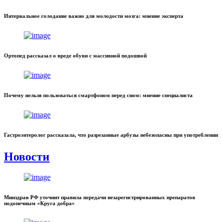
Интервальное голодание важно для молодости мозга: мнение эксперта
Ортопед рассказал о вреде обуви с массивной подошвой
Почему нельзя пользоваться смартфоном перед сном: мнение специалиста
Гастроэнтеролог рассказала, что разрезанные арбузы небезопасны при употреблении
Новости
Минздрав РФ уточнит правила передачи незарегистрированных препаратов
подопечным «Круга добра»