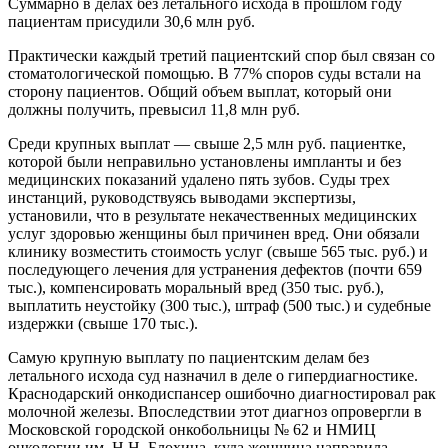
Суммарно в делах без летального исхода в прошлом году
пациентам присудили 30,6 млн руб.
Практически каждый третий пациентский спор был связан со
стоматологической помощью. В 77% споров суды встали на
сторону пациентов. Общий объем выплат, который они
должны получить, превысил 11,8 млн руб.
Среди крупных выплат — свыше 2,5 млн руб. пациентке,
которой были неправильно установлены импланты и без
медицинских показаний удалено пять зубов. Суды трех
инстанций, руководствуясь выводами экспертизы,
установили, что в результате некачественных медицинских
услуг здоровью женщины был причинен вред. Они обязали
клинику возместить стоимость услуг (свыше 565 тыс. руб.) и
последующего лечения для устранения дефектов (почти 659
тыс.), компенсировать моральный вред (350 тыс. руб.),
выплатить неустойку (300 тыс.), штраф (500 тыс.) и судебные
издержки (свыше 170 тыс.).
Самую крупную выплату по пациентским делам без
летального исхода суд назначил в деле о гипердиагностике.
Краснодарский онкодиспансер ошибочно диагностировал рак
молочной железы. Впоследствии этот диагноз опровергли в
Московской городской онкобольницы № 62 и НМИЦ
онкологии им. Н.Н. Блохина, куда женщина направила