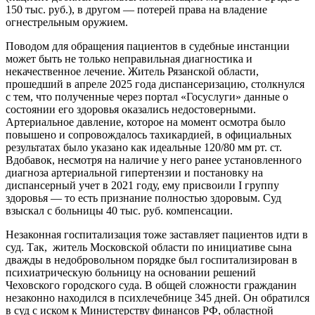
150 тыс. руб.), в другом — потерей права на владение
огнестрельным оружием.
Поводом для обращения пациентов в судебные инстанции
может быть не только неправильная диагностика и
некачественное лечение. Житель Рязанской области,
прошедший в апреле 2025 года диспансеризацию, столкнулся
с тем, что полученные через портал «Госуслуги» данные о
состоянии его здоровья оказались недостоверными.
Артериальное давление, которое на момент осмотра было
повышено и сопровождалось тахикардией, в официальных
результатах было указано как идеальные 120/80 мм рт. ст.
Вдобавок, несмотря на наличие у него ранее установленного
диагноза артериальной гипертензии и постановку на
диспансерный учет в 2021 году, ему присвоили I группу
здоровья — то есть признание полностью здоровым. Суд
взыскал с больницы 40 тыс. руб. компенсации.
Незаконная госпитализация тоже заставляет пациентов идти в
суд. Так, житель Московской области по инициативе сына
дважды в недобровольном порядке был госпитализирован в
психиатрическую больницу на основании решений
Чеховского городского суда. В общей сложности гражданин
незаконно находился в психлечебнице 345 дней. Он обратился
в суд с иском к Министерству финансов РФ, областной