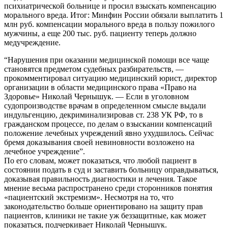
психиатрической больнице и просил взыскать компенсацию
морального вреда. Итог: Минфин России обязали выплатить 1
млн руб. компенсации морального вреда в пользу пожилого
мужчины, а еще 200 тыс. руб. пациенту теперь должно
медучреждение.
“Нарушения при оказании медицинской помощи все чаще
становятся предметом судебных разбирательств, —
прокомментировал ситуацию медицинский юрист, директор
организации в области медицинского права «Право на
Здоровье» Николай Чернышук. — Если в уголовном
судопроизводстве врачам в определенном смысле выдали
индульгенцию, декриминализировав ст. 238 УК РФ, то в
гражданском процессе, по делам о взыскании компенсаций
положение лечебных учреждений явно ухудшилось. Сейчас
бремя доказывания своей невиновности возложено на
лечебное учреждение”.
По его словам, может показаться, что любой пациент в
состоянии подать в суд и заставить больницу оправдываться,
доказывая правильность диагностики и лечения. Такое
мнение весьма распространено среди сторонников понятия
«пациентский экстремизм». Несмотря на то, что
законодательство больше ориентировано на защиту прав
пациентов, клиники не такие уж беззащитные, как может
показаться, подчеркивает Николай Чернышук.