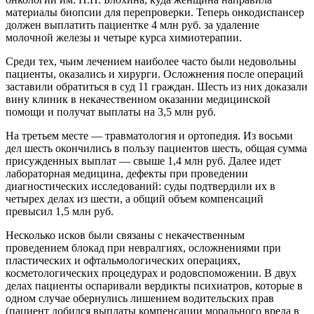
материалы биопсии для перепроверки. Теперь онкодиспансер
должен выплатить пациентке 4 млн руб. за удаление
молочной железы и четыре курса химиотерапии.
Среди тех, чьим лечением наиболее часто были недовольны
пациенты, оказались и хирурги. Осложнения после операций
заставили обратиться в суд 11 граждан. Шесть из них доказали
вину клиник в некачественном оказании медицинской
помощи и получат выплаты на 3,5 млн руб.
На третьем месте — травматология и ортопедия. Из восьми
дел шесть окончились в пользу пациентов шесть, общая сумма
присужденных выплат — свыше 1,4 млн руб. Далее идет
лабораторная медицина, дефекты при проведении
диагностических исследований: суды подтвердили их в
четырех делах из шести, а общий объем компенсаций
превысил 1,5 млн руб.
Несколько исков были связаны с некачественным
проведением блокад при невралгиях, осложнениями при
пластических и офтальмологических операциях,
косметологических процедурах и родовспоможении. В двух
делах пациенты оспаривали вердикты психиатров, которые в
одном случае обернулись лишением водительских прав
(пациент добился выплаты компенсации морального вреда в