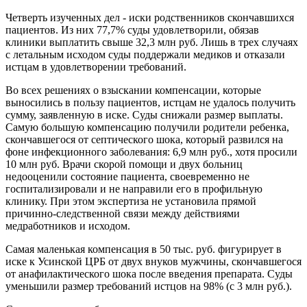
Четверть изученных дел - иски родственников скончавшихся
пациентов. Из них 77,7% суды удовлетворили, обязав
клиники выплатить свыше 32,3 млн руб. Лишь в трех случаях
с летальным исходом суды поддержали медиков и отказали
истцам в удовлетворении требований.
Во всех решениях о взыскании компенсации, которые
выносились в пользу пациентов, истцам не удалось получить
сумму, заявленную в иске. Суды снижали размер выплаты.
Самую большую компенсацию получили родители ребенка,
скончавшегося от септического шока, который развился на
фоне инфекционного заболевания: 6,9 млн руб., хотя просили
10 млн руб. Врачи скорой помощи и двух больниц
недооценили состояние пациента, своевременно не
госпитализировали и не направили его в профильную
клинику. При этом экспертиза не установила прямой
причинно-следственной связи между действиями
медработников и исходом.
Самая маленькая компенсация в 50 тыс. руб. фигурирует в
иске к Усинской ЦРБ от двух внуков мужчины, скончавшегося
от анафилактического шока после введения препарата. Суды
уменьшили размер требований истцов на 98% (с 3 млн руб.).