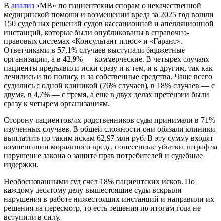
В
анализ
«МВ» по пациентским спорам о некачественной
медицинской помощи и возмещении вреда за 2025 год вошли
150 судебных решений судов кассационной и апелляционной
инстанций, которые были опубликованы в справочно-
правовых системах «Консультант плюс» и «Гарант».
Ответчиками в 57,1% случаев выступали бюджетные
организации, а в 42,9% — коммерческие. В четырех случаях
пациенты предъявили иски сразу и к тем, и к другим, так как
лечились и по полису, и за собственные средства. Чаще всего
судились с одной клиникой (76% случаев), в 18% случаев — с
двумя, в 4,7% — с тремя, а еще в двух делах претензии были
сразу к четырем организациям.
Сторону пациентов/их родственников суды принимали в 71%
изученных случаев. В общей сложности они обязали клиники
выплатить по таким искам 62,97 млн руб. В эту сумму входят
компенсации морального вреда, понесенные убытки, штраф за
нарушение закона о защите прав потребителей и судебные
издержки.
Необоснованными суд счел 18% пациентских исков. По
каждому десятому делу вышестоящие суды вскрыли
нарушения в работе нижестоящих инстанций и направили их
решения на пересмотр, то есть решения по итогам года не
вступили в силу.