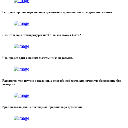
Гастроэнтеролог перечислила тревожные причины частого урчания живота
Ломит тело, а температуры нет? Что это может быть?
Что происходит с нашим мозгом из-за недосыпа.
Раскрыты три научно доказанных способа победить хроническую бессонницу без
лекарств
Врач назвала два неочевидных провокатора деменции