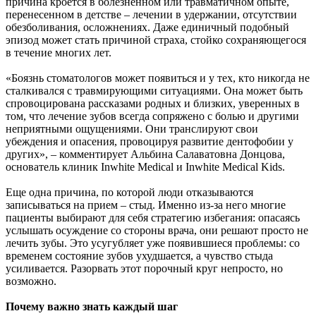
причина кроется в болезненном или травматичном опыте,
перенесенном в детстве – лечении в удержании, отсутствии
обезболивания, осложнениях. Даже единичный подобный
эпизод может стать причиной страха, стойко сохраняющегося
в течение многих лет.
«Боязнь стоматологов может появиться и у тех, кто никогда не
сталкивался с травмирующими ситуациями. Она может быть
спровоцирована рассказами родных и близких, уверенных в
том, что лечение зубов всегда сопряжено с болью и другими
неприятными ощущениями. Они транслируют свои
убеждения и опасения, провоцируя развитие дентофобии у
других», – комментирует Альбина Салаватовна Донцова,
основатель клиник Inwhite Medical и Inwhite Medical Kids.
Еще одна причина, по которой люди отказываются
записываться на прием – стыд. Именно из-за него многие
пациенты выбирают для себя стратегию избегания: опасаясь
услышать осуждение со стороны врача, они решают просто не
лечить зубы. Это усугубляет уже появившиеся проблемы: со
временем состояние зубов ухудшается, а чувство стыда
усиливается. Разорвать этот порочный круг непросто, но
возможно.
Почему важно знать каждый шаг