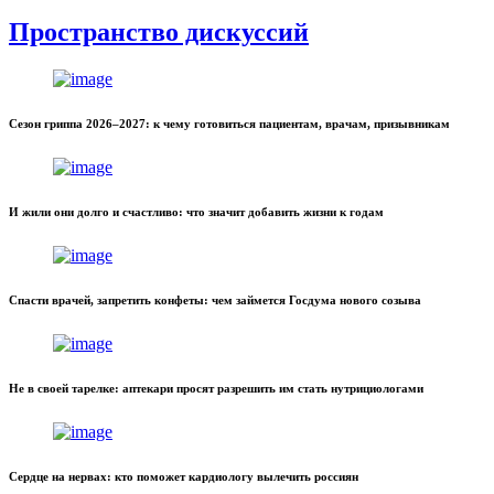
Пространство дискуссий
Сезон гриппа 2026–2027: к чему готовиться пациентам, врачам, призывникам
И жили они долго и счастливо: что значит добавить жизни к годам
Спасти врачей, запретить конфеты: чем займется Госдума нового созыва
Не в своей тарелке: аптекари просят разрешить им стать нутрициологами
Сердце на нервах: кто поможет кардиологу вылечить россиян