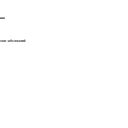
ания
еских заболеваний