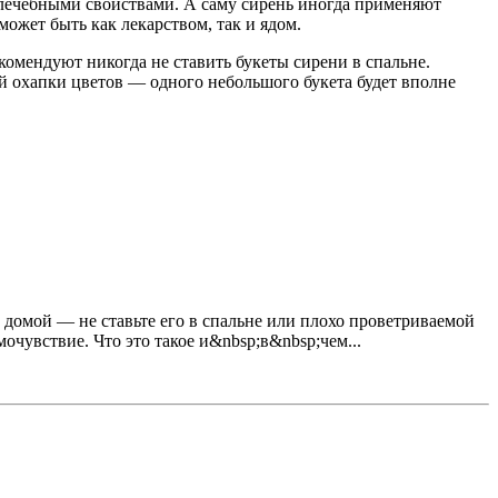
и лечебными свойствами. А саму сирень иногда применяют
ожет быть как лекарством, так и ядом.
комендуют никогда не ставить букеты сирени в спальне.
ой охапки цветов — одного небольшого букета будет вполне
т домой — не ставьте его в спальне или плохо проветриваемой
очувствие. Что это такое и&nbsp;в&nbsp;чем...