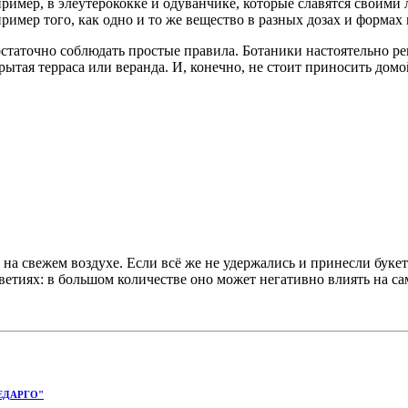
пример, в элеутерококке и одуванчике, которые славятся своим
мер того, как одно и то же вещество в разных дозах и формах м
остаточно соблюдать простые правила. Ботаники настоятельно ре
ытая терраса или веранда. И, конечно, не стоит приносить дом
 на свежем воздухе. Если всё же не удержались и принесли буке
ветиях: в большом количестве оно может негативно влиять на сам
ЕДАРГО"