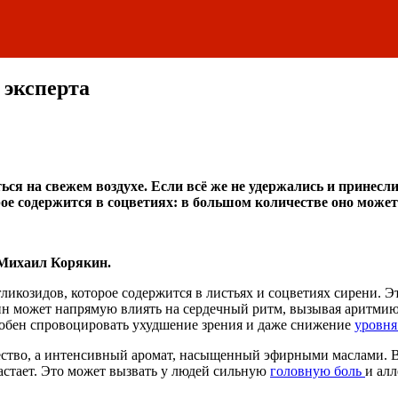
 эксперта
ся на свежем воздухе. Если всё же не удержались и принесли 
ое содержится в соцветиях: в большом количестве оно может
 Михаил Корякин.
икозидов, которое содержится в листьях и соцветиях сирени. 
н может напрямую влиять на сердечный ритм, вызывая аритмию,
собен спровоцировать ухудшение зрения и даже снижение
уровня
щество, а интенсивный аромат, насыщенный эфирными маслами. 
астает. Это может вызвать у людей сильную
головную боль
и алл