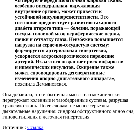
«В первую очередь избыточная жировая ткань,
особенно висцеральная, окружающая
внутренние органы, может привести к
устойчивой инсулинорезистентности. Это
состояние предшествует развитию сахарного
диабета второго типа — болезни, поражающей
сосуды, головной мозг, периферические нервы,
почки и сетчатку глаза. Неизбежно повышается
нагрузка на сердечно-сосудистую систему:
формируется артериальная гипертензия,
ускоряется атеросклеротическое поражение
артерий. Из-за этого возрастает риск инфарктов
и ишемических инсультов. Ожирение также
может спровоцировать дегенеративные
изменения опорно-двигательного аппарата»
, —
пояснила Демьяновская.
Она добавила, что избыточная масса тела механически
перегружает коленные и тазобедренные суставы, разрушая
хрящевую ткань. По ее словам, не менее серьезны
дыхательные нарушения: синдром обструктивного апноэ сна,
гиповентиляция и легочная гипертензия.
Источник :
Ссылка