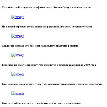
Спасти врачей, запретить конфеты: чем займется Госдума нового созыва
Не в своей тарелке: аптекари просят разрешить им стать нутрициологами
Сердце на нервах: кто поможет кардиологу вылечить россиян
Всадника на скаку остановит: что изменится в здравоохранении до 2030 года
Еда, которая «выключает» гены: что связывает микробиом и здоровое долголетие
Стиснуть зубы: россиян отучат бояться лечиться у стоматологов