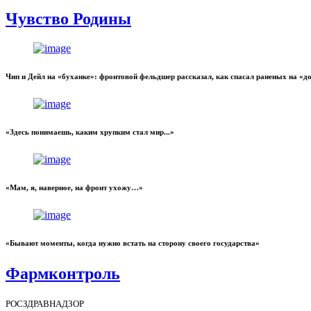
Чувство Родины
Чип и Дейл на «буханке»: фронтовой фельдшер рассказал, как спасал раненых на «
«Здесь понимаешь, каким хрупким стал мир...»
«Мам, я, наверное, на фронт ухожу…»
«Бывают моменты, когда нужно встать на сторону своего государства»
Фармконтроль
РОСЗДРАВНАДЗОР