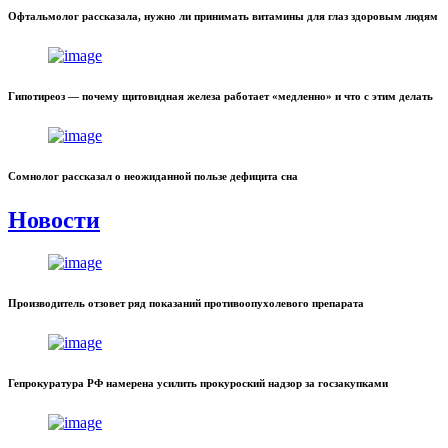
Офтальмолог рассказала, нужно ли принимать витамины для глаз здоровым людям
Гипотиреоз — почему щитовидная железа работает «медленно» и что с этим делать
Сомнолог рассказал о неожиданной пользе дефицита сна
Новости
Производитель отзовет ряд показаний противоопухолевого препарата
Гепрокуратура РФ намерена усилить прокуроский надзор за госзакупками