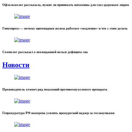
Офтальмолог рассказала, нужно ли принимать витамины для глаз здоровым людям
Гипотиреоз — почему щитовидная железа работает «медленно» и что с этим делать
Сомнолог рассказал о неожиданной пользе дефицита сна
Новости
Производитель отзовет ряд показаний противоопухолевого препарата
Гепрокуратура РФ намерена усилить прокуроский надзор за госзакупками