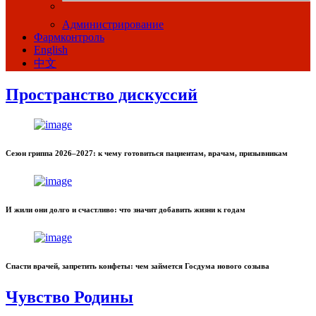
Администрирование
Фармконтроль
English
中文
Пространство дискуссий
Сезон гриппа 2026–2027: к чему готовиться пациентам, врачам, призывникам
И жили они долго и счастливо: что значит добавить жизни к годам
Спасти врачей, запретить конфеты: чем займется Госдума нового созыва
Чувство Родины