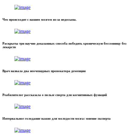
Что происходит с нашим мозгом из-за недосыпа.
Раскрыты три научно доказанных способа победить хроническую бессонницу без
лекарств
Врач назвала два неочевидных провокатора деменции
Реабилитолог рассказала о пользе спорта для когнитивных функций
Интервальное голодание важно для молодости мозга: мнение эксперта