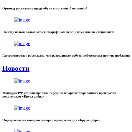
Ортопед рассказал о вреде обуви с массивной подошвой
Почему нельзя пользоваться смартфоном перед сном: мнение специалиста
Гастроэнтеролог рассказала, что разрезанные арбузы небезопасны при употреблении
Новости
Минздрав РФ уточнит правила передачи незарегистрированных препаратов
подопечным «Круга добра»
Определены поставщики четырех препаратов для «Круга добра»