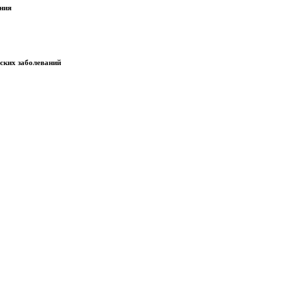
ания
еских заболеваний