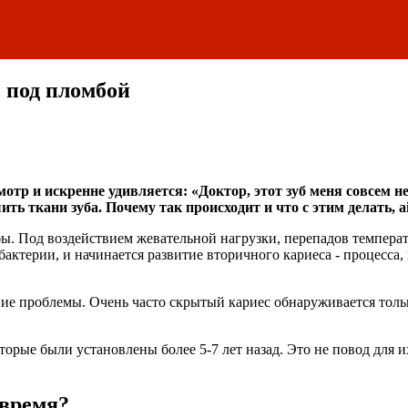
с под пломбой
отр и искренне удивляется: «Доктор, этот зуб меня совсем 
ть ткани зуба. Почему так происходит и что с этим делать, a
бы. Под воздействием жевательной нагрузки, перепадов темпера
ктерии, и начинается развитие вторичного кариеса - процесса, к
вие проблемы. Очень часто скрытый кариес обнаруживается толь
орые были установлены более 5-7 лет назад. Это не повод для и
овремя?