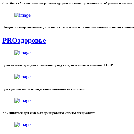
Семейное образование: сохранение здоровья, целенаправленность обучения и воспит
Пищевая непереносимость, как она сказываются на качестве жизни и течении хронич
PROздоровье
Врач назвала вредные сочетания продуктов, оставшиеся в меню с СССР
Врач рассказала о последствиях контакта со слизнями
Как питаться при силовых тренировках: советы специалиста