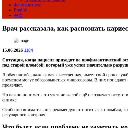
Фармконтроль
English
中文
Врач рассказала, как распознать карие
15.06.2026
1184
Cитуация, когда пациент приходит на профилактический осм
под старой пломбой, который уже успел значительно разруши
Любая пломба, даже самая качественная, имеет свой срок служ
временем могут образовываться микрозазоры. В них попадают ба
проявляет.
Но важно понимать: отсутствие жалоб ещё не означает отсутст
снимке.
Особенно внимательно я рекомендую относиться к пломбам, кот
регулярного контроля.
Что будет, если проблему не заметить в