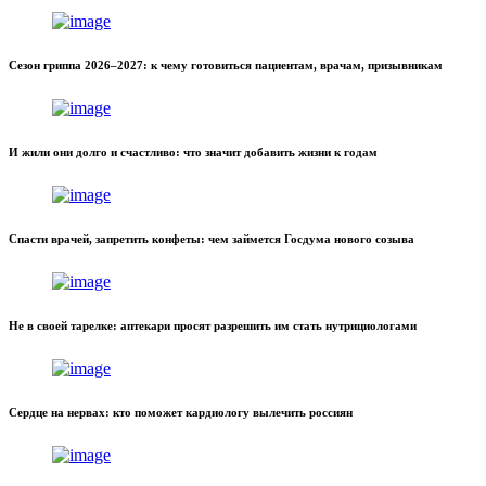
Сезон гриппа 2026–2027: к чему готовиться пациентам, врачам, призывникам
И жили они долго и счастливо: что значит добавить жизни к годам
Спасти врачей, запретить конфеты: чем займется Госдума нового созыва
Не в своей тарелке: аптекари просят разрешить им стать нутрициологами
Сердце на нервах: кто поможет кардиологу вылечить россиян