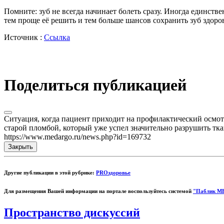
Помните: зуб не всегда начинает болеть сразу. Иногда единс
тем проще её решить и тем больше шансов сохранить зуб здоро
Источник :
Ссылка
Поделиться публикацией
Cитуация, когда пациент приходит на профилактический осмотр
старой пломбой, который уже успел значительно разрушить ткани
https://www.medargo.ru/news.php?id=169732
Закрыть
Другие публикации в этой рубрике:
PROздоровье
Для размещения Вашей информации на портале воспользуйтесь системой
"Паблик М
Пространство дискуссий