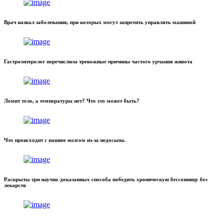
Врач назвал заболевания, при которых могут запретить управлять машиной
Гастроэнтеролог перечислила тревожные причины частого урчания живота
Ломит тело, а температуры нет? Что это может быть?
Что происходит с нашим мозгом из-за недосыпа.
Раскрыты три научно доказанных способа победить хроническую бессонницу без
лекарств