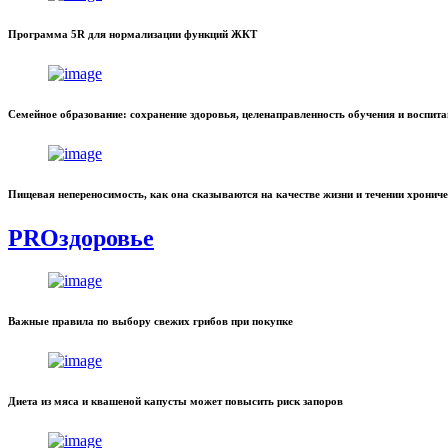
Программа 5R для нормализации функций ЖКТ
Семейное образование: сохранение здоровья, целенаправленность обучения и воспит
Пищевая непереносимость, как она сказываются на качестве жизни и течении хронич
PROздоровье
Важные правила по выбору свежих грибов при покупке
Диета из мяса и квашеной капусты может повысить риск запоров