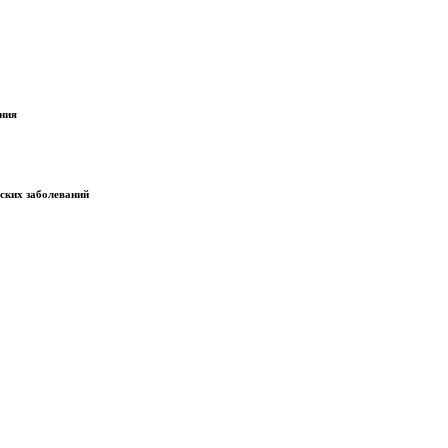
ания
еских заболеваний