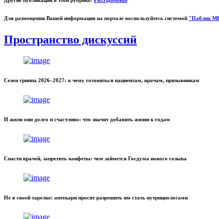
Другие публикации в этой рубрике:
PROздоровье
Для размещения Вашей информации на портале воспользуйтесь системой
"Паблик М
Пространство дискуссий
Сезон гриппа 2026–2027: к чему готовиться пациентам, врачам, призывникам
И жили они долго и счастливо: что значит добавить жизни к годам
Спасти врачей, запретить конфеты: чем займется Госдума нового созыва
Не в своей тарелке: аптекари просят разрешить им стать нутрициологами