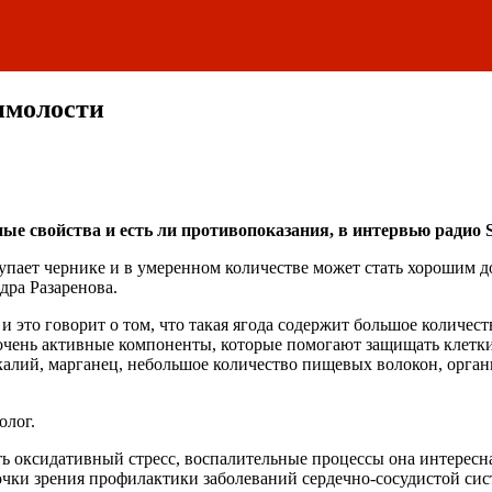
имолости
зные свойства и есть ли противопоказания, в интервью радио 
пает чернике и в умеренном количестве может стать хорошим до
дра Разаренова.
это говорит о том, что такая ягода содержит большое количес
 очень активные компоненты, которые помогают защищать клетк
калий, марганец, небольшое количество пищевых волокон, орган
олог.
 оксидативный стресс, воспалительные процессы она интересна
чки зрения профилактики заболеваний сердечно-сосудистой сис