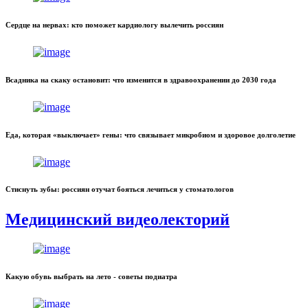
Сердце на нервах: кто поможет кардиологу вылечить россиян
Всадника на скаку остановит: что изменится в здравоохранении до 2030 года
Еда, которая «выключает» гены: что связывает микробиом и здоровое долголетие
Стиснуть зубы: россиян отучат бояться лечиться у стоматологов
Медицинский видеолекторий
Какую обувь выбрать на лето - советы подиатра