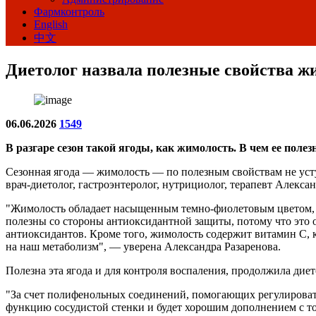
Фармконтроль
English
中文
Диетолог назвала полезные свойства ж
06.06.2026
1549
В разгаре сезон такой ягоды, как жимолость. В чем ее поле
Сезонная ягода — жимолость — по полезным свойствам не усту
врач-диетолог, гастроэнтеролог, нутрициолог, терапевт Алексан
"Жимолость обладает насыщенным темно-фиолетовым цветом, и 
полезны со стороны антиоксидантной защиты, потому что это
антиоксидантов. Кроме того, жимолость содержит витамин С, 
на наш метаболизм", — уверена Александра Разаренова.
Полезна эта ягода и для контроля воспаления, продолжила диет
"За счет полифенольных соединений, помогающих регулировать
функцию сосудистой стенки и будет хорошим дополнением с то