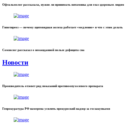
Офтальмолог рассказала, нужно ли принимать витамины для глаз здоровым людям
Гипотиреоз — почему щитовидная железа работает «медленно» и что с этим делать
Сомнолог рассказал о неожиданной пользе дефицита сна
Новости
Производитель отзовет ряд показаний противоопухолевого препарата
Гепрокуратура РФ намерена усилить прокуроский надзор за госзакупками