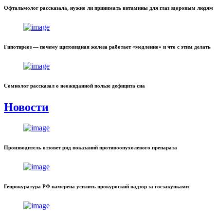
Офтальмолог рассказала, нужно ли принимать витамины для глаз здоровым людям
Гипотиреоз — почему щитовидная железа работает «медленно» и что с этим делать
Сомнолог рассказал о неожиданной пользе дефицита сна
Новости
Производитель отзовет ряд показаний противоопухолевого препарата
Гепрокуратура РФ намерена усилить прокуроский надзор за госзакупками