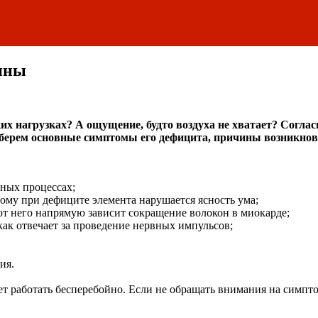
ины
 нагрузках? А ощущение, будто воздуха не хватает? Соглас
азберем основные симптомы его дефицита, причины возникнов
ных процессах;
тому при дефиците элемента нарушается ясность ума;
от него напрямую зависит сокращение волокон в миокарде;
 как отвечает за проведение нервных импульсов;
ия.
ет работать бесперебойно. Если не обращать внимания на симпт