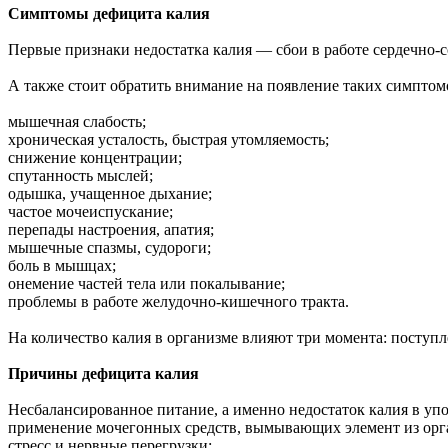
Симптомы дефицита калия
Первые признаки недостатка калия — сбои в работе сердечно-с
А также стоит обратить внимание на появление таких симптомо
мышечная слабость;
хроническая усталость, быстрая утомляемость;
снижение концентрации;
спутанность мыслей;
одышка, учащенное дыхание;
частое мочеиспускание;
перепады настроения, апатия;
мышечные спазмы, судороги;
боль в мышцах;
онемение частей тела или покалывание;
проблемы в работе желудочно-кишечного тракта.
На количество калия в организме влияют три момента: поступл
Причины дефицита калия
Несбалансированное питание, а именно недостаток калия в уп
применение мочегонных средств, вымывающих элемент из орга
стресс и нервные перегрузки;