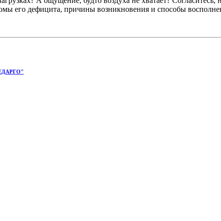
грузках? А ощущение, будто воздуха не хватает? Согласитесь, 
омы его дефицита, причины возникновения и способы восполнени
ЕДАРГО"