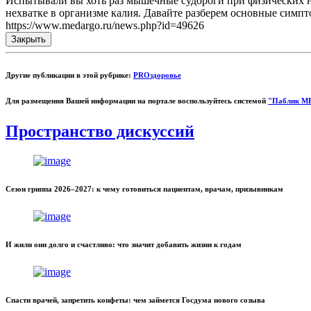
Испытывали вы хоть раз мышечные судороги при физических на
нехватке в организме калия. Давайте разберем основные симпт
https://www.medargo.ru/news.php?id=49626
Закрыть
Другие публикации в этой рубрике:
PROздоровье
Для размещения Вашей информации на портале воспользуйтесь системой
"Паблик М
Пространство дискуссий
Сезон гриппа 2026–2027: к чему готовиться пациентам, врачам, призывникам
И жили они долго и счастливо: что значит добавить жизни к годам
Спасти врачей, запретить конфеты: чем займется Госдума нового созыва