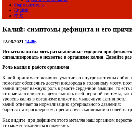
Фармконтроль
English
中文
Калий: симптомы дефицита и его прич
22.06.2021
14486
Испытывали вы хоть раз мышечные судороги при физических
сигнализировать о нехватке в организме калия. Давайте р
Роль калия в работе организма
Калий принимает активное участие во внутриклеточных обмен
помогает обеспечить доступ кислорода к головному мозгу, поэ
калий играет важную роль в работе сердечной мышцы, то есть 
этот металл влияет на деятельность всей нервной системы, так
уровень калия в организме влияет на мышечную активность;
калий отвечает за нормализацию артериального давления;
борется с атеросклерозом, препятствуя скапливанию солей натр
Как видите, при дефиците этого металла наш организм переста
это может закончиться плачевно.