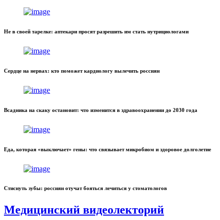
Не в своей тарелке: аптекари просят разрешить им стать нутрициологами
Сердце на нервах: кто поможет кардиологу вылечить россиян
Всадника на скаку остановит: что изменится в здравоохранении до 2030 года
Еда, которая «выключает» гены: что связывает микробиом и здоровое долголетие
Стиснуть зубы: россиян отучат бояться лечиться у стоматологов
Медицинский видеолекторий