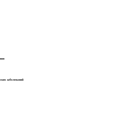
ания
еских заболеваний