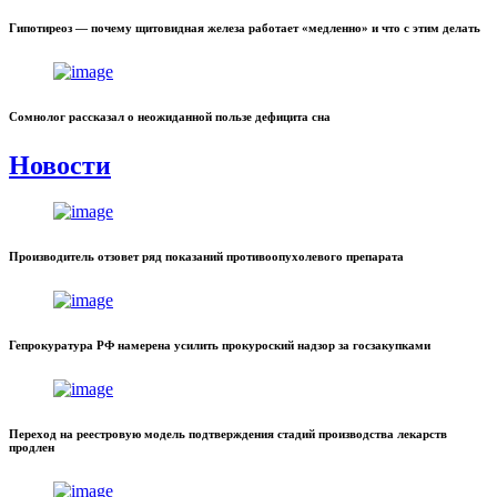
Гипотиреоз — почему щитовидная железа работает «медленно» и что с этим делать
Сомнолог рассказал о неожиданной пользе дефицита сна
Новости
Производитель отзовет ряд показаний противоопухолевого препарата
Гепрокуратура РФ намерена усилить прокуроский надзор за госзакупками
Переход на реестровую модель подтверждения стадий производства лекарств
продлен