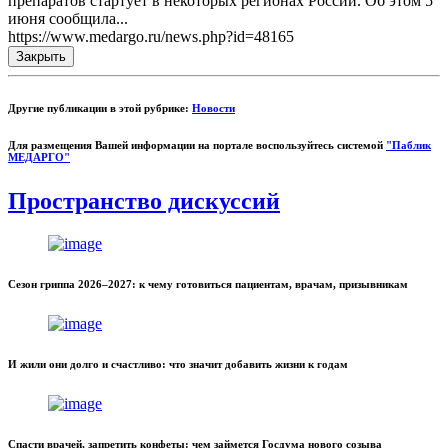
препаратов стартует в некоторых регионах России. Об этом 5
июня сообщила...
https://www.medargo.ru/news.php?id=48165
Закрыть
Другие публикации в этой рубрике:
Новости
Для размещения Вашей информации на портале воспользуйтесь системой
"Паблик
МЕДАРГО"
Пространство дискуссий
Сезон гриппа 2026–2027: к чему готовиться пациентам, врачам, призывникам
И жили они долго и счастливо: что значит добавить жизни к годам
Спасти врачей, запретить конфеты: чем займется Госдума нового созыва