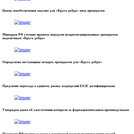
Центр лекобеспечения закупит для «Круга добра» пять препаратов
Минздрав РФ уточнит правила передачи незарегистрированных препаратов
подопечным «Круга добра»
Определены поставщики четырех препаратов для «Круга добра»
Продление перехода к единому рынку медизделий ЕАЭС ратифицировано
Утвержден закон об ужесточении контроля за фармацевтическими производствами
Президент РФ подписал закон о реестровой модели подтверждения стадий