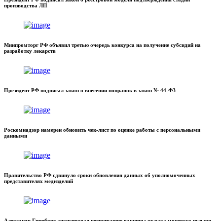
производства ЛП
Минпромторг РФ объявил третью очередь конкурса на получение субсидий на
разработку лекарств
Президент РФ подписал закон о внесении поправок в закон № 44-ФЗ
Роскомнадзор намерен обновить чек-лист по оценке работы с персональными
данными
Правительство РФ сдвинуло сроки обновления данных об уполномоченных
представителях медизделий
Александр Гинцбург анонсировал регистрацию вакцины от рака мочевого пузыря