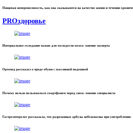
Пищевая непереносимость, как она сказываются на качестве жизни и течении хронич
PROздоровье
Интервальное голодание важно для молодости мозга: мнение эксперта
Ортопед рассказал о вреде обуви с массивной подошвой
Почему нельзя пользоваться смартфоном перед сном: мнение специалиста
Гастроэнтеролог рассказала, что разрезанные арбузы небезопасны при употреблении