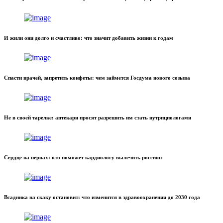
И жили они долго и счастливо: что значит добавить жизни к годам
Спасти врачей, запретить конфеты: чем займется Госдума нового созыва
Не в своей тарелке: аптекари просят разрешить им стать нутрициологами
Сердце на нервах: кто поможет кардиологу вылечить россиян
Всадника на скаку остановит: что изменится в здравоохранении до 2030 года