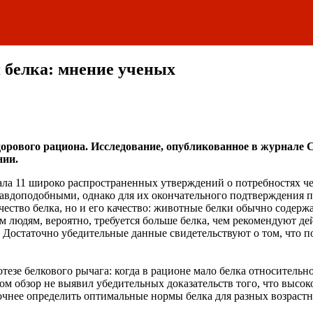
 белка: мнение ученых
рового рациона. Исследование, опубликованное в журнале Criti
нии.
ла 11 широко распространенных утверждений о потребностях чел
правдоподобными, однако для их окончательного подтверждения 
ичество белка, но и его качество: животные белки обычно соде
людям, вероятно, требуется больше белка, чем рекомендуют дей
Достаточно убедительные данные свидетельствуют о том, что п
езе белкового рычага: когда в рационе мало белка относительн
м обзор не выявил убедительных доказательств того, что высоко
чнее определить оптимальные нормы белка для разных возрастн