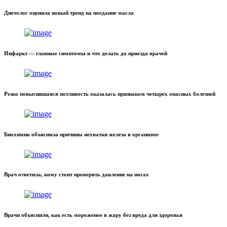
Диетолог оценила новый тренд на поедание масла
Инфаркт — главные симптомы и что делать до приезда врачей
Резко повысившаяся потливость оказалась признаком четырех опасных болезней
Биохимик объяснила причины нехватки железа в организме
Врач ответила, кому стоит проверять давление на ногах
Врачи объяснили, как есть мороженое в жару без вреда для здоровья