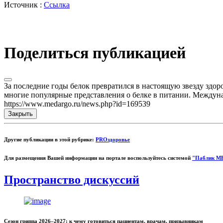
Источник :
Ссылка
Поделиться публикацией
За последние годы белок превратился в настоящую звезду здоров
многие популярные представления о белке в питании. Междунар
https://www.medargo.ru/news.php?id=169539
Закрыть
Другие публикации в этой рубрике:
PROздоровье
Для размещения Вашей информации на портале воспользуйтесь системой
"Паблик М
Пространство дискуссий
Сезон гриппа 2026–2027: к чему готовиться пациентам, врачам, призывникам