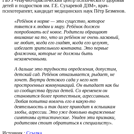
ГБУЗ «Научно-практический центр психического здоровья
детей и подростков им. Г.Е. Сухаревой ДЗМ», врач-
психотерапевт, кандидат медицинских наук Пётр Безменов.
«Ребёнок в норме — это существо, которое
тянется к людям и миру. Ребёнок должен
попробовать всё новое. Родители обращают
внимание на то, что их ребёнок не очень ласковый,
не любит, когда его гладят, когда его целуют,
избегает зрительного контакта. Это первые
флажочки, которые не должны быть
незамеченными.
А дальше это трудности определения, допустим,
детский сад. Ребёнок отказывается, рыдает, не
хочет. Внутри детского сада у него нет
простроенных коммуникаций. Он выпадает как бы
из сообщества других детей. Со временем он
становится более протестным, агрессивным.
Любая попытка вовлечь его в какую-то
деятельность и так далее приводит к вспышкам
злобы, агрессии. Это уже довольно выраженные
симптомы аутистические. Увидев эти признаки,
родителям стоит обратиться к специалисту».
Источник :
Ссылка