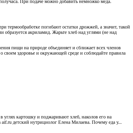
о получаса. При подаче можно добавить немножко меда.
при термообработке погибают остатки дрожжей, а значит, такой
 образуется акриламид. Жарьте хлеб над углями (не над
ления пищи на природе объединяет и сближает всех членов
е о своем здоровье и окружающей среде и соблюдайте правила
 углях картошку и поджаривают хлеб, наколов его на
aif.ru детский нутрициолог Елена Милаева. Почему еда у...