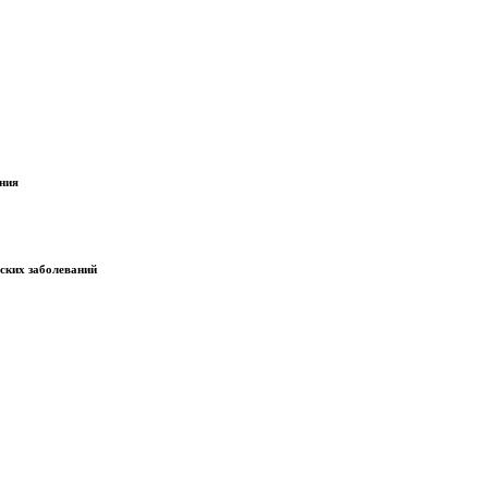
ания
еских заболеваний