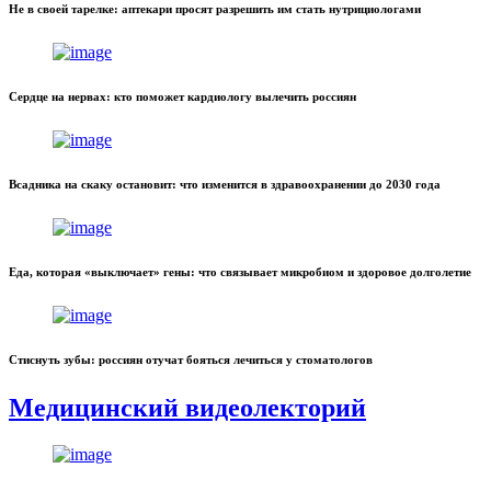
Не в своей тарелке: аптекари просят разрешить им стать нутрициологами
Сердце на нервах: кто поможет кардиологу вылечить россиян
Всадника на скаку остановит: что изменится в здравоохранении до 2030 года
Еда, которая «выключает» гены: что связывает микробиом и здоровое долголетие
Стиснуть зубы: россиян отучат бояться лечиться у стоматологов
Медицинский видеолекторий