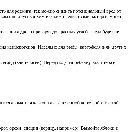
сть для розжига, так можно снизить потенциальный вред от
лаком или другими химическими веществами, которые могут
ь, пока дрова прогорят до красных углей — еда будет не
ания канцерогенов. Идеально для рыбы, картофеля (или других
ламид (канцероген). Перед подачей ребенку удалите все
чится ароматная картошка с запеченной корочкой и мягкой
рог, орехи, специи (корицу, например). Вымойте яблоки и