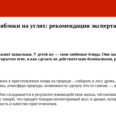
 яблоки на углях: рекомендации эксперт
божают шашлыки. У детей же — свои любимые блюда. Они зап
крытом огне, и как сделать их действительно безопасными, р
ь в приготовлении пищи на природе – собирать в лесу дрова дл
мка, атмосфера природы, возможность сделать что-то самому — в
Оно складывается в результате взаимодействия запаха, обстанов
 пищей, что придает блюдам неповторимый вкус и аромат, котор
ность и качество приготовления.