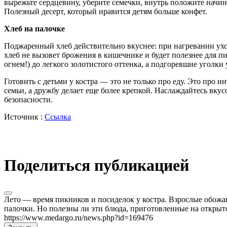
вырежьте сердцевину, уберите семечки, внутрь положите начин
Полезный десерт, который нравится детям больше конфет.
Хлеб на палочке
Поджаренный хлеб действительно вкуснее: при нагревании уход
хлеб не вызовет брожения в кишечнике и будет полезнее для п
огнем!) до легкого золотистого оттенка, а подгоревшие уголки 
Готовить с детьми у костра — это не только про еду. Это про
семьи, а дружбу делает еще более крепкой. Наслаждайтесь вку
безопасности.
Источник :
Ссылка
Поделиться публикацией
Лето — время пикников и посиделок у костра. Взрослые обожа
палочки. Но полезны ли эти блюда, приготовленные на открытом
https://www.medargo.ru/news.php?id=169476