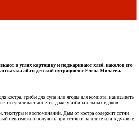
а
екают в углях картошку и поджаривают хлеб, наколов его
ассказала aif.ru детский нутрициолог Елена Милаева.
я костра, грибы для супа или ягоды для компота, нанизывать
се это усиливает аппетит даже у избирательных едоков.
ки, текстуры и воспоминаний. Дым от костра содержит сотни
ый невозможно получить при готовке на плите или в духовке.