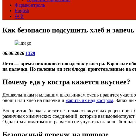
Фармконтроль
English
中文
Как безопасно подсушить хлеб и запечь
06.06.2026
1329
Лето — время пикников и посиделок у костра. Взрослые о
на палочки. Но полезны ли эти блюда, приготовленные на от
Почему еда у костра кажется вкуснее?
Дошкольникам и младшим школьникам очень нравится участвоват
овощи или хлеб на палочки и
жарить их над костром
. Запах ды
Восприятие блюда зависит не только от вкусовых рецепторов. 
различных химических соединений, которые взаимодействуют с
Однако за ароматом костра важно не упустить главное: безопас
Безопасный перекус на природе