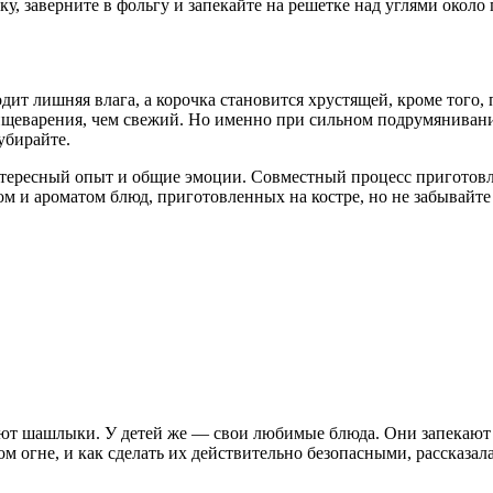
ку, заверните в фольгу и запекайте на решетке над углями окол
ит лишняя влага, а корочка становится хрустящей, кроме того, 
ищеварения, чем свежий. Но именно при сильном подрумянивании
убирайте.
 интересный опыт и общие эмоции. Совместный процесс приготов
сом и ароматом блюд, приготовленных на костре, но не забывайт
ют шашлыки. У детей же — свои любимые блюда. Они запекают в
 огне, и как сделать их действительно безопасными, рассказала 