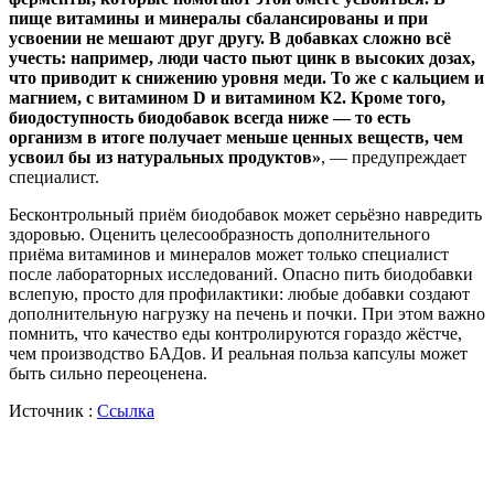
пище витамины и минералы сбалансированы и при
усвоении не мешают друг другу. В добавках сложно всё
учесть: например, люди часто пьют цинк в высоких дозах,
что приводит к снижению уровня меди. То же с кальцием и
магнием, с витамином D и витамином К2. Кроме того,
биодоступность биодобавок всегда ниже — то есть
организм в итоге получает меньше ценных веществ, чем
усвоил бы из натуральных продуктов»
, — предупреждает
специалист.
Бесконтрольный приём биодобавок может серьёзно навредить
здоровью. Оценить целесообразность дополнительного
приёма витаминов и минералов может только специалист
после лабораторных исследований. Опасно пить биодобавки
вслепую, просто для профилактики: любые добавки создают
дополнительную нагрузку на печень и почки. При этом важно
помнить, что качество еды контролируются гораздо жёстче,
чем производство БАДов. И реальная польза капсулы может
быть сильно переоценена.
Источник :
Ссылка