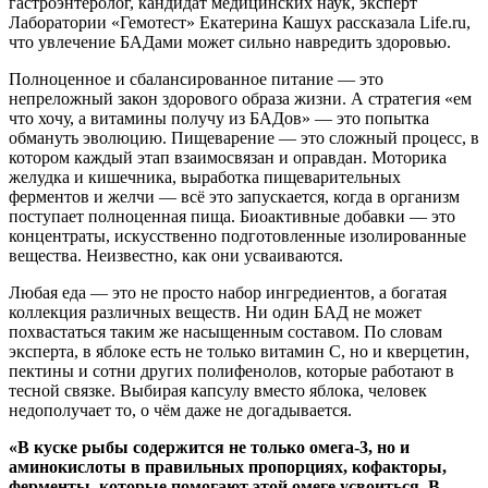
гастроэнтеролог, кандидат медицинских наук, эксперт
Лаборатории «Гемотест» Екатерина Кашух рассказала Life.ru,
что увлечение БАДами может сильно навредить здоровью.
Полноценное и сбалансированное питание — это
непреложный закон здорового образа жизни. А стратегия «ем
что хочу, а витамины получу из БАДов» — это попытка
обмануть эволюцию. Пищеварение — это сложный процесс, в
котором каждый этап взаимосвязан и оправдан. Моторика
желудка и кишечника, выработка пищеварительных
ферментов и желчи — всё это запускается, когда в организм
поступает полноценная пища. Биоактивные добавки — это
концентраты, искусственно подготовленные изолированные
вещества. Неизвестно, как они усваиваются.
Любая еда — это не просто набор ингредиентов, а богатая
коллекция различных веществ. Ни один БАД не может
похвастаться таким же насыщенным составом. По словам
эксперта, в яблоке есть не только витамин С, но и кверцетин,
пектины и сотни других полифенолов, которые работают в
тесной связке. Выбирая капсулу вместо яблока, человек
недополучает то, о чём даже не догадывается.
«В куске рыбы содержится не только омега-3, но и
аминокислоты в правильных пропорциях, кофакторы,
ферменты, которые помогают этой омеге усвоиться. В