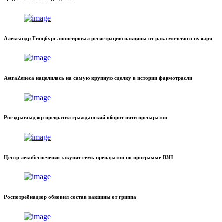
Александр Гинцбург анонсировал регистрацию вакцины от рака мочевого пузыря
AstraZeneca нацелилась на самую крупную сделку в истории фармотрасли
Росздравнадзор прекратил гражданский оборот пяти препаратов
Центр лекобеспечения закупит семь препаратов по программе ВЗН
Роспотребнадзор обновил состав вакцины от гриппа