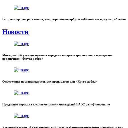
Гастроэнтеролог рассказала, что разрезанные арбузы небезопасны при употреблении
Новости
Минздрав РФ уточнит правила передачи незарегистрированных препаратов
подопечным «Круга добра»
Определены поставщики четырех препаратов для «Круга добра»
Продление перехода к единому рынку медизделий ЕАЭС ратифицировано
Утвержден закон об ужесточении контроля за фармацевтическими производствами