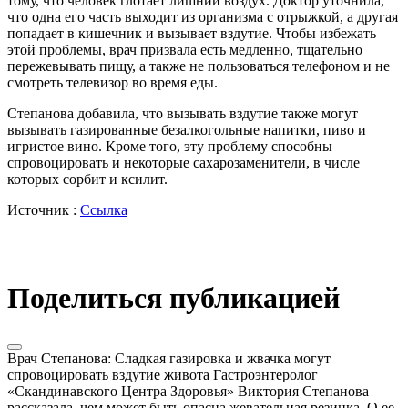
тому, что человек глотает лишний воздух. Доктор уточнила,
что одна его часть выходит из организма с отрыжкой, а другая
попадает в кишечник и вызывает вздутие. Чтобы избежать
этой проблемы, врач призвала есть медленно, тщательно
пережевывать пищу, а также не пользоваться телефоном и не
смотреть телевизор во время еды.
Степанова добавила, что вызывать вздутие также могут
вызывать газированные безалкогольные напитки, пиво и
игристое вино. Кроме того, эту проблему способны
спровоцировать и некоторые сахарозаменители, в числе
которых сорбит и ксилит.
Источник :
Ссылка
Поделиться публикацией
Врач Степанова: Сладкая газировка и жвачка могут
спровоцировать вздутие живота Гастроэнтеролог
«Скандинавского Центра Здоровья» Виктория Степанова
рассказала, чем может быть опасна жевательная резинка. О ее