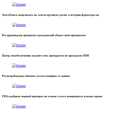
AstraZeneca нацелилась на самую крупную сделку в истории фармотрасли
Росздравнадзор прекратил гражданский оборот пяти препаратов
Центр лекобеспечения закупит семь препаратов по программе ВЗН
Роспотребнадзор обновил состав вакцины от гриппа
FDA одобрило первый препарат на основе сухого концентрата плазмы крови