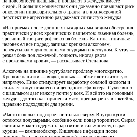
на поверхности шашлыка и попадают в желудок вместе
с едой. В больших количествах они доказанно повышают риск
онкологии пищеварительного тракта, а в краткосрочной
перспективе агрессивно раздражают слизистую желудка.
«На приемах после длинных выходных мы видим обострения
практически у всех хронических пациентов: язвенная болезнь,
эрозивный гастрит, рефлюксная болезнь. Картина типичная:
человек ел все подряд, запивал крепким алкоголем,
перекусывал маринованными огурцами и кетчупом. К утру —
резкая боль под ложечкой, тошнота, иногда рвота
с прожилками крови», — рассказывает Степанова.
Алкоголь на пикнике усугубляет проблему многократно.
Крепкие напитки — водка, коньяк — обжигают слизистую
напрямую. Пиво стимулирует выработку соляной кислоты и
снижает тонус нижнего пищеводного сфинктера. Сухое вино
с шашлыком дает изжогу почти у всех. И всё это на голодный
желудок, до того как принесли мясо, превращается в коктейль,
идеально подходящий для эрозии.
«Часто шашлык подгорает не только сверху. Внутри куски
остаются полусырыми, особенно если повар торопится. Сырая
свинина может содержать паразитов и сальмонеллу, сырая
курица — кампилобактер. Кишечные инфекции после
пикника бьют по компании волной: сегодня вечером