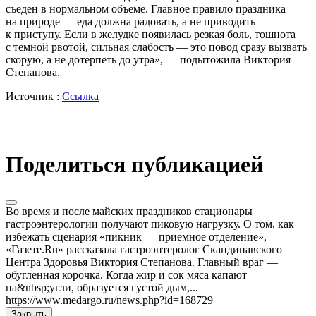
съеден в нормальном объеме. Главное правило праздника
на природе — еда должна радовать, а не приводить
к приступу. Если в желудке появилась резкая боль, тошнота
с темной рвотой, сильная слабость — это повод сразу вызвать
скорую, а не дотерпеть до утра», — подытожила Виктория
Степанова.
Источник :
Ссылка
Поделиться публикацией
Во время и после майских праздников стационары
гастроэнтерологии получают пиковую нагрузку. О том, как
избежать сценария «пикник — приемное отделение»,
«Газете.Ru» рассказала гастроэнтеролог Скандинавского
Центра Здоровья Виктория Степанова. Главный враг —
обугленная корочка. Когда жир и сок мяса капают
на&nbsp;угли, образуется густой дым,...
https://www.medargo.ru/news.php?id=168729
Закрыть