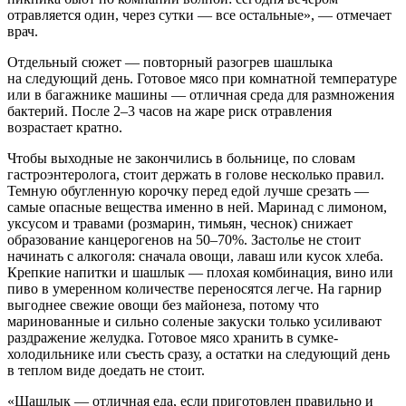
отравляется один, через сутки — все остальные», — отмечает
врач.
Отдельный сюжет — повторный разогрев шашлыка
на следующий день. Готовое мясо при комнатной температуре
или в багажнике машины — отличная среда для размножения
бактерий. После 2–3 часов на жаре риск отравления
возрастает кратно.
Чтобы выходные не закончились в больнице, по словам
гастроэнтеролога, стоит держать в голове несколько правил.
Темную обугленную корочку перед едой лучше срезать —
самые опасные вещества именно в ней. Маринад с лимоном,
уксусом и травами (розмарин, тимьян, чеснок) снижает
образование канцерогенов на 50–70%. Застолье не стоит
начинать с алкоголя: сначала овощи, лаваш или кусок хлеба.
Крепкие напитки и шашлык — плохая комбинация, вино или
пиво в умеренном количестве переносятся легче. На гарнир
выгоднее свежие овощи без майонеза, потому что
маринованные и сильно соленые закуски только усиливают
раздражение желудка. Готовое мясо хранить в сумке-
холодильнике или съесть сразу, а остатки на следующий день
в теплом виде доедать не стоит.
«Шашлык — отличная еда, если приготовлен правильно и