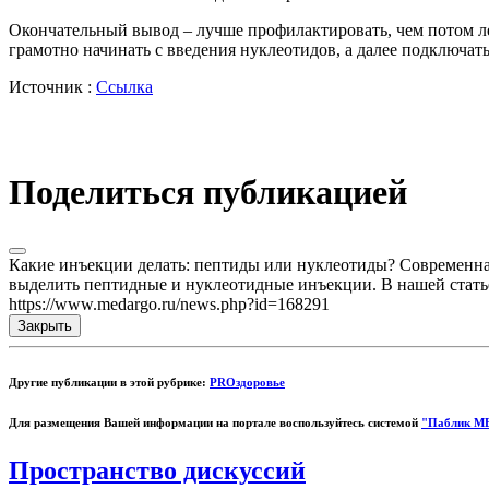
Окончательный вывод – лучше профилактировать, чем потом леч
грамотно начинать с введения нуклеотидов, а далее подключат
Источник :
Ссылка
Поделиться публикацией
Какие инъекции делать: пептиды или нуклеотиды? Современная
выделить пептидные и нуклеотидные инъекции. В нашей статье м
https://www.medargo.ru/news.php?id=168291
Закрыть
Другие публикации в этой рубрике:
PROздоровье
Для размещения Вашей информации на портале воспользуйтесь системой
"Паблик М
Пространство дискуссий