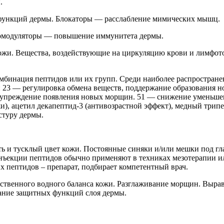
н.
функций дермы. Блокаторы — расслабление мимических мышц.
номодуляторы — повышение иммунитета дермы.
ожи. Вещества, воздействующие на циркуляцию крови и лимфот
мбинация пептидов или их групп. Среди наиболее распространенн
»: 23 — регулировка обмена веществ, поддержание образования 
едупреждение появления новых морщин. 51 — снижение уменьше
и), ацетил декапептид-3 (антивозрастной эффект), медный трип
кстуру дермы.
ь и тусклый цвет кожи. Постоянные синяки и/или мешки под гл
Инъекции пептидов обычно применяют в техниках мезотерапии 
их пептидов – препарат, подбирает компетентный врач.
ственного водного баланса кожи. Разглаживание морщин. Вырав
жание защитных функций слоя дермы.