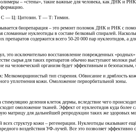
олимеры – «стены», такие важные для человека, как ДНК и РНК
информацию.
. C — Ц: Цитозин. T — Т: Тимин.
зывается биорепарация – это ремонт поломок ДНК и РНК с помо
сломанные нуклеотиды в составе белковый спиралей. Насколько 
ких препаратов содержится всего 50-20 000 пар нуклеотидов, а д
кул, это исключительно восстановление поврежденных «родных» 
честве сырья для таких препаратов обычно выступают молоки ры
вие на человеческий организм будет эффективным и безопасным,
: Мелкоморщинистый тип старения. Обвисание и дряблость кожи
енного уплотнения кожи. Омоложение периорбитальной зоны.
а стимуляцию деления клеток дермы, вследствие чего происходи
оисходит омоложение тканей. Эффект от нуклеотидов куда более
ровую матрицу для дальнейшей репродукции таких же здоровых 
й всех структур кожи – регенерации. Нуклеотиды оказывают е
 вредного воздействия УФ-лучей. Все это позволяет эффективно 