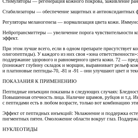
Стимуляторы — регенерация кожного покрова, заживление ра
Стабилизаторы — обеспечение защитных и антиоксидантных 
Регуляторы меланогенеза — нормализация цвета кожи. Имму
Нейротрансмиттеры — увеличение порога чувствительности к
эффект.
При этом лучше всего, если в одном препарате присутствует ко
олигопептиды). У каждого из них своя «зона ответственности
поддержание здорового и равномерного цвета кожи. 72 — пр
(понижает глубину складок и морщин, выравнивает рельеф кож
и платиновые пептиды-70, -81 и -91 – они улучшают цвет и те
ПОКАЗАНИЯ К ПРИМЕНЕНИЮ
Пептидные инъекции показаны в следующих случаях: Бледност
Повышенная отечность лица. Наличие шрамов, рубцов и т.д. 
с пептидами есть в любом возрасте, только вот комбинацию эт
Эффект от пептидных инъекций: Увлажнение и поддержка есте
пигментных пятен. Омоложение области вокруг глаз. Поддер
НУКЛЕОТИДЫ