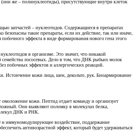
 (они же – полинуклеотиды), присутствующие внутри клеток
щью запчастей – нуклеотидов. Содержащиеся в препаратах
безопасны такие препараты, если их действие, так или иначе,
ля побочного эффекта в виде формирования нового гена этого
нуклеотидов в организме. Это значит, что никакой
б семейства лососевых. Дело в том, что ДНК рыбьих молок
 без побочных эффектов и аллергических реакций.
. Истончение кожи лица, шеи, декольте, рук. Биоармирование
т омоложение кожи. Пептид отдает команду и организует
 сложный. Они выявляют поломку в молекулах белка,
молекул ДНК и РНК.
щё и иммуномодулирующее воздействие, поддержание
обеспечить антивозрастной эффект, который будет удерживаться