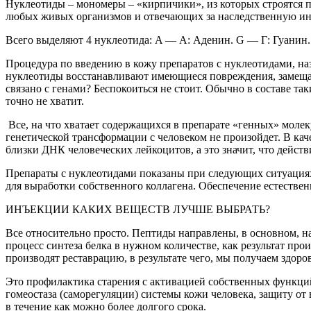
Нуклеотиды – мономеры – «кирпичики», из которых строятся п
любых живых организмов и отвечающих за наследственную 
Всего выделяют 4 нуклеотида: A — А: Аденин. G — Г: Гуанин
Процедура по введению в кожу препаратов с нуклеотидами, на
нуклеотиды восстанавливают имеющиеся повреждения, замещая 
связано с генами? Беспокоиться не стоит. Обычно в составе та
точно не хватит.
Все, на что хватает содержащихся в препарате «генных» моле
генетической трансформации с человеком не произойдет. В ка
близки ДНК человеческих лейкоцитов, а это значит, что дейст
Препараты с нуклеотидами показаны при следующих ситуациях
для выработки собственного коллагена. Обеспечение естеств
ИНЪЕКЦИИ КАКИХ ВЕЩЕСТВ ЛУЧШЕ ВЫБРАТЬ?
Все относительно просто. Пептиды направлены, в основном, н
процесс синтеза белка в нужном количестве, как результат пр
производят реставрацию, в результате чего, мы получаем здо
Это профилактика старения с активацией собственных функци
гомеостаза (саморегуляции) системы кожи человека, защиту от
в течение как можно более долгого срока.