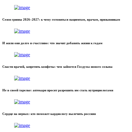
Сезон гриппа 2026–2027: к чему готовиться пациентам, врачам, призывникам
И жили они долго и счастливо: что значит добавить жизни к годам
Спасти врачей, запретить конфеты: чем займется Госдума нового созыва
Не в своей тарелке: аптекари просят разрешить им стать нутрициологами
Сердце на нервах: кто поможет кардиологу вылечить россиян