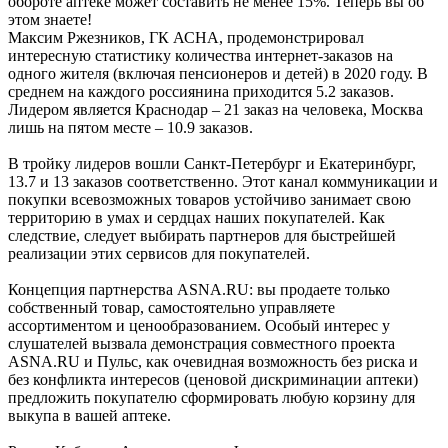
обороте аптеке может составить не менее 15%. Теперь вы об
этом знаете!
Максим Ржезников, ГК АСНА, продемонстрировал
интересную статистику количества интернет-заказов на
одного жителя (включая пенсионеров и детей) в 2020 году. В
среднем на каждого россиянина приходится 5.2 заказов.
Лидером является Краснодар – 21 заказ на человека, Москва
лишь на пятом месте – 10.9 заказов.
В тройку лидеров вошли Санкт-Петербург и Екатеринбург,
13.7 и 13 заказов соответственно. Этот канал коммуникации и
покупки всевозможных товаров устойчиво занимает свою
территорию в умах и сердцах наших покупателей. Как
следствие, следует выбирать партнеров для быстрейшей
реализации этих сервисов для покупателей.
Концепция партнерства ASNA.RU: вы продаете только
собственный товар, самостоятельно управляете
ассортиментом и ценообразованием. Особый интерес у
слушателей вызвала демонстрация совместного проекта
ASNA.RU и Пульс, как очевидная возможность без риска и
без конфликта интересов (ценовой дискриминации аптеки)
предложить покупателю сформировать любую корзину для
выкупа в вашей аптеке.