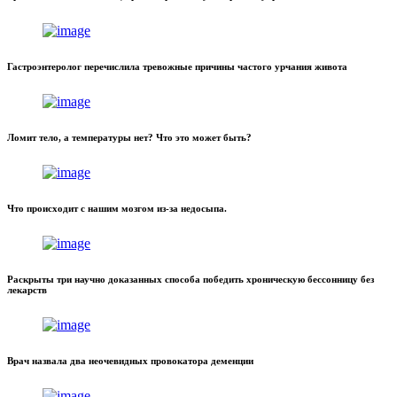
Гастроэнтеролог перечислила тревожные причины частого урчания живота
Ломит тело, а температуры нет? Что это может быть?
Что происходит с нашим мозгом из-за недосыпа.
Раскрыты три научно доказанных способа победить хроническую бессонницу без
лекарств
Врач назвала два неочевидных провокатора деменции