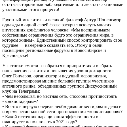
остаться сторонними наблюдателями или же стать активными
участниками этого процесса!
Грустный мыслитель и великий философ Артур Шопенгауэр
однажды в одной своей фразе раскрыл всю суть многих
внутренних конфликтов человека: «Мы воспринимаем
собственные ограничения будто это ограничения мира, в
котором живем». Единственный способ контролировать свое
будущее — намеренно создавать его. Этому и были
посвящены региональные форумы в Новосибирске и
Красноярске!
Участники смогли разобраться в приоритетах и выбрать
направления развития и повышения уровня доходности:
Олег Гончаров, организатор и ведущий мероприятия,
продемонстрировал мнение большой группы участников
аптечного рынка, объединенных группой Дискуссионный
клуб на Телеграмм:
• Чем небольшая, но местная сеть, способна противостоять
«конкистадорам»?
• Во что в первую очередь необходимо инвестировать деньги
и время региональной сети при появлении «конкистадоров»?
• Какой источник наращивания эффективности вы
планируете использовать в 2021 году?
• Ключевой фактор успеха современной аптеки (по мнению