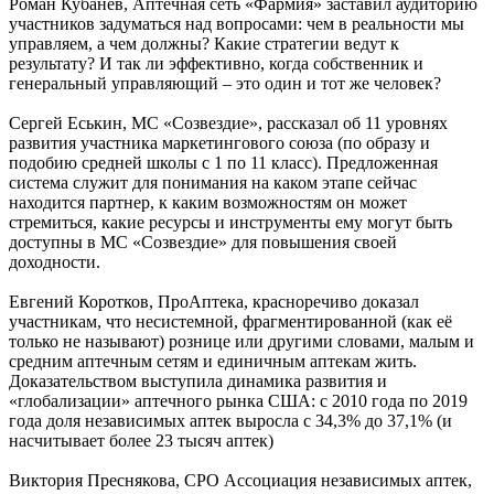
Роман Кубанев, Аптечная сеть «Фармия» заставил аудиторию
участников задуматься над вопросами: чем в реальности мы
управляем, а чем должны? Какие стратегии ведут к
результату? И так ли эффективно, когда собственник и
генеральный управляющий – это один и тот же человек?
Сергей Еськин, МС «Созвездие», рассказал об 11 уровнях
развития участника маркетингового союза (по образу и
подобию средней школы с 1 по 11 класс). Предложенная
система служит для понимания на каком этапе сейчас
находится партнер, к каким возможностям он может
стремиться, какие ресурсы и инструменты ему могут быть
доступны в МС «Созвездие» для повышения своей
доходности.
Евгений Коротков, ПроАптека, красноречиво доказал
участникам, что несистемной, фрагментированной (как её
только не называют) рознице или другими словами, малым и
средним аптечным сетям и единичным аптекам жить.
Доказательством выступила динамика развития и
«глобализации» аптечного рынка США: с 2010 года по 2019
года доля независимых аптек выросла с 34,3% до 37,1% (и
насчитывает более 23 тысяч аптек)
Виктория Преснякова, СРО Ассоциация независимых аптек,