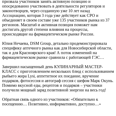
призвала участников занять активную позицию и
опосредованно участвовать в деятельности регуляторов и
законотворцев, через созданную уже 10 лет назад
Ассоциацию, которая 3 года уже действует как СРО и
объединяет в своем составе уже 135 участников рынка из 37
регионов. Масштаб и активная позиция поможет нам
достигать другой степени влияния на процессы,
происходящие на фармацевтическом рынке России.
Юлия Нечаева, DSM Group, детально продемонстрировала
специфику аптечного рынка как для Новосибирской области,
так и для Красноярского края! А поток изменений на
фармацевтическом рынке сравнила с работающей ГЭС…
Завершил насыщенный день КУЛИНАРНЫЙ МАСТЕР-
КЛАСС с приготовлением нескольких блюд с использованием
рыбьего жира Lysi, аппетитное их поедание, вручение
подарков, фотосессия и автограф сессия с шефом Марк Окунь.
Помимо вкусной еды, рецептов и подарков – участники
получили мощный заряд позитивной энергии на весь год!
Обратная связь одного из участников: «Обязательно к
посещению… Позитивно, информативно, доступно…»