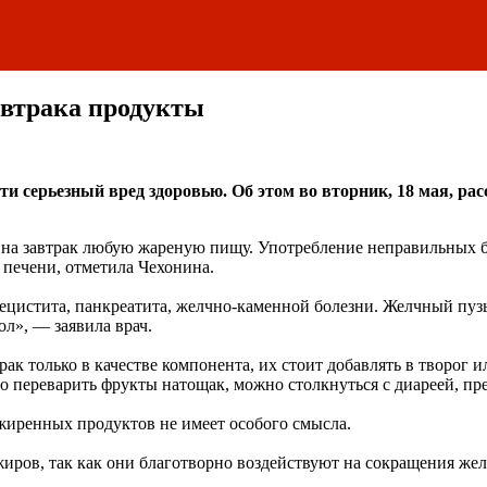
автрака продукты
и серьезный вред здоровью. Об этом во вторник, 18 мая, рас
 на завтрак любую жареную пищу. Употребление неправильных б
 печени, отметила Чехонина.
цистита, панкреатита, желчно-каменной болезни. Желчный пуз
л», — заявила врач.
ак только в качестве компонента, их стоит добавлять в творог 
но переварить фрукты натощак, можно столкнуться с диареей, пр
зжиренных продуктов не имеет особого смысла.
иров, так как они благотворно воздействуют на сокращения желч