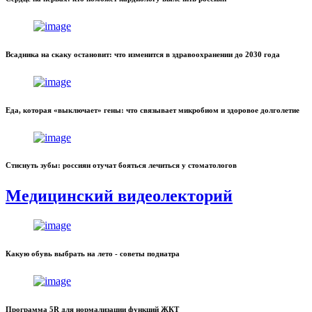
Всадника на скаку остановит: что изменится в здравоохранении до 2030 года
Еда, которая «выключает» гены: что связывает микробиом и здоровое долголетие
Стиснуть зубы: россиян отучат бояться лечиться у стоматологов
Медицинский видеолекторий
Какую обувь выбрать на лето - советы подиатра
Программа 5R для нормализации функций ЖКТ