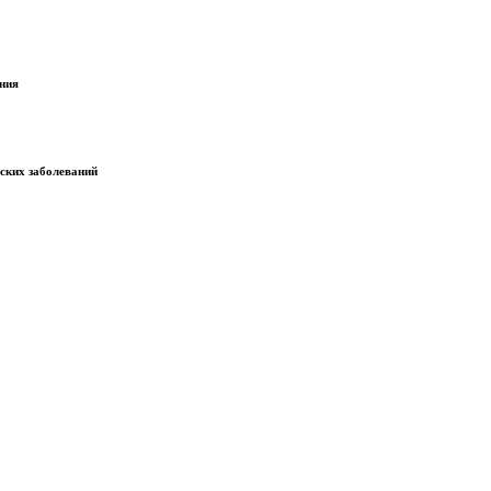
ания
еских заболеваний