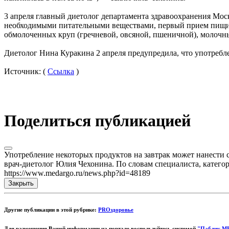
3 апреля главный диетолог департамента здравоохранения Моск
необходимыми питательными веществами, первый прием пищи в
обмолоченных круп (гречневой, овсяной, пшеничной), молочны
Диетолог Нина Куракина 2 апреля предупредила, что употребл
Источник: (
Ссылка
)
Поделиться публикацией
Употребление некоторых продуктов на завтрак может нанести с
врач-диетолог Юлия Чехонина. По словам специалиста, катего
https://www.medargo.ru/news.php?id=48189
Закрыть
Другие публикации в этой рубрике:
PROздоровье
Для размещения Вашей информации на портале воспользуйтесь системой
"Паблик М