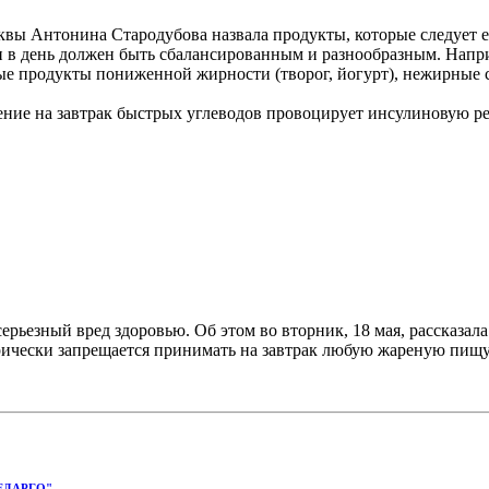
вы Антонина Стародубова назвала продукты, которые следует ес
 день должен быть сбалансированным и разнообразным. Наприм
е продукты пониженной жирности (творог, йогурт), нежирные с
ение на завтрак быстрых углеводов провоцирует инсулиновую ре
ерьезный вред здоровью. Об этом во вторник, 18 мая, рассказал
рически запрещается принимать на завтрак любую жареную пищу.
ЕДАРГО"