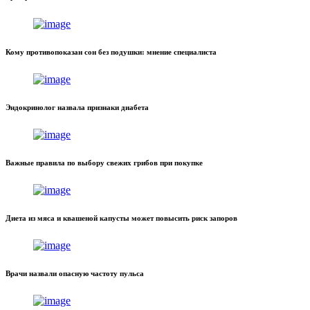
Кому противопоказан сон без подушки: мнение специалиста
Эндокринолог назвала признаки диабета
Важные правила по выбору свежих грибов при покупке
Диета из мяса и квашеной капусты может повысить риск запоров
Врачи назвали опасную частоту пульса