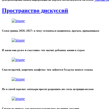
Пространство дискуссий
Сезон гриппа 2026–2027: к чему готовиться пациентам, врачам, призывникам
И жили они долго и счастливо: что значит добавить жизни к годам
Спасти врачей, запретить конфеты: чем займется Госдума нового созыва
Не в своей тарелке: аптекари просят разрешить им стать нутрициологами
Сердце на нервах: кто поможет кардиологу вылечить россиян