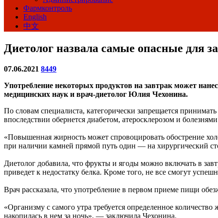
Фармконтроль
English
中文
Диетолог назвала самые опасные для з
07.06.2021
8449
Употребление некоторых продуктов на завтрак может нанест
медицинских наук и врач-диетолог Юлия Чехонина.
По словам специалиста, категорически запрещается принимать
впоследствии обернется диабетом, атеросклерозом и болезнями
«Повышенная жирность может спровоцировать обострение холе
при наличии камней прямой путь один — на хирургический сто
Диетолог добавила, что фрукты и ягоды можно включать в завтр
приведет к недостатку белка. Кроме того, не все смогут успеш
Врач рассказала, что употребление в первом приеме пищи обе
«Организму с самого утра требуется определенное количество ж
накопилась в нем за ночь», — заключила Чехонина.