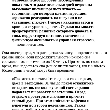
метаболическое здоровье. Исследования
показали, что даже несколько дней недосыпа
вызывают инсулинорезистентность —
состояние, при котором клетки перестают
адекватно реагировать на инсулин и не
усваивают глюкозу. Глюкоза накапливается в
крови, и ее уровень растет. Однако вы можете
предотвратить развитие сахарного диабета II
типа, корректируя питание, увеличивая
физическую активность и управляя стрессом»
,
— поделилась Тен.
Она подчеркнула, что риск развития инсулинорезистентности
крайне низок, если продолжительность ночного сна
составляет около семи часов 18 минут. При этом, по словам
врача, как недостаток сна (менее шести часов), так и избыток
(более девяти часов) могут быть вредными.
«Ложитесь и вставайте в одно и то же время,
даже в выходные. За час до покоя откажитесь
от гаджетов, поскольку синий свет экранов
подавляет выработку мелатонина. Перед
отдыхом проветрите спальню и примите
теплый душ. При этом избегайте кофеина и
алкоголя во второй половине дня. Также
следует избегать плотных вечерних трапез.