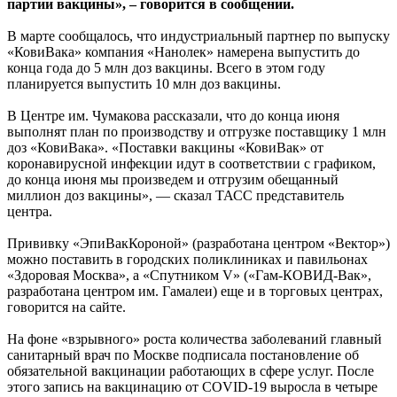
партии вакцины», – говорится в сообщении.
В марте сообщалось, что индустриальный партнер по выпуску
«КовиВака» компания «Нанолек» намерена выпустить до
конца года до 5 млн доз вакцины. Всего в этом году
планируется выпустить 10 млн доз вакцины.
В Центре им. Чумакова рассказали, что до конца июня
выполнят план по производству и отгрузке поставщику 1 млн
доз «КовиВака». «Поставки вакцины «КовиВак» от
коронавирусной инфекции идут в соответствии с графиком,
до конца июня мы произведем и отгрузим обещанный
миллион доз вакцины», — сказал ТАСС представитель
центра.
Прививку «ЭпиВакКороной» (разработана центром «Вектор»)
можно поставить в городских поликлиниках и павильонах
«Здоровая Москва», а «Спутником V» («Гам-КОВИД-Вак»,
разработана центром им. Гамалеи) еще и в торговых центрах,
говорится на сайте.
На фоне «взрывного» роста количества заболеваний главный
санитарный врач по Москве подписала постановление об
обязательной вакцинации работающих в сфере услуг. После
этого запись на вакцинацию от COVID-19 выросла в четыре