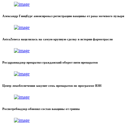
Александр Гинцбург анонсировал регистрацию вакцины от рака мочевого пузыря
AstraZeneca нацелилась на самую крупную сделку в истории фармотрасли
Росздравнадзор прекратил гражданский оборот пяти препаратов
Центр лекобеспечения закупит семь препаратов по программе ВЗН
Роспотребнадзор обновил состав вакцины от гриппа