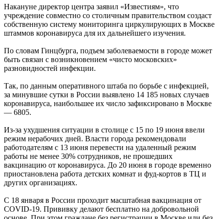
Накануне директор центра заявил «Известиям», что
учреждение совместно со столичным правительством создаст
собственную систему мониторинга циркулирующих в Москве
штаммов коронавируса для их дальнейшего изучения.
По словам Гинцбурга, подъем заболеваемости в городе может
быть связан с возникновением «чисто московских»
разновидностей инфекции.
Так, по данным оперативного штаба по борьбе с инфекцией,
за минувшие сутки в России выявлено 14 185 новых случаев
коронавируса, наибольшее их число зафиксировано в Москве
— 6805.
Из-за ухудшения ситуации в столице с 15 по 19 июня ввели
режим нерабочих дней. Власти города рекомендовали
работодателям с 13 июня перевести на удаленный режим
работы не менее 30% сотрудников, не прошедших
вакцинацию от коронавируса. До 20 июня в городе временно
приостановлена работа детских комнат и фуд-кортов в ТЦ и
других организациях.
С 18 января в России проходит масштабная вакцинация от
COVID-19. Прививку делают бесплатно на добровольной
основе. При этом граждане без регистрации в Москве или без