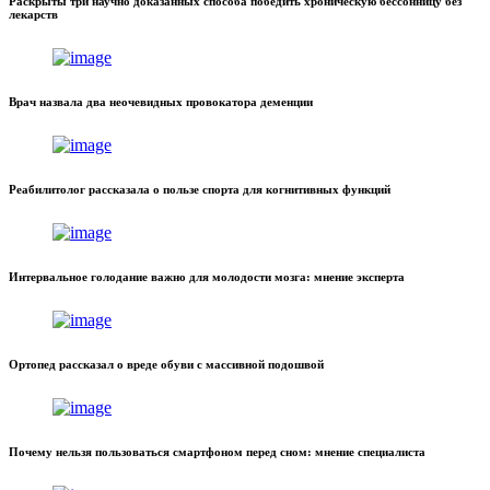
Раскрыты три научно доказанных способа победить хроническую бессонницу без
лекарств
Врач назвала два неочевидных провокатора деменции
Реабилитолог рассказала о пользе спорта для когнитивных функций
Интервальное голодание важно для молодости мозга: мнение эксперта
Ортопед рассказал о вреде обуви с массивной подошвой
Почему нельзя пользоваться смартфоном перед сном: мнение специалиста