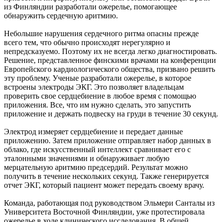
из Финляндии разработали ожерелье, помогающее
обнаружить сердечную аритмию.
Небольшие нарушения сердечного ритма опасны прежде
всего тем, что обычно происходят нерегулярно и
непредсказуемо. Поэтому их не всегда легко диагностировать.
Решение, представленное финскими врачами на конференции
Европейского кардиологического общества, призвано решить
эту проблему. Ученые разработали ожерелье, в которое
встроены электроды ЭКГ. Это позволяет владельцам
проверить свое сердцебиение в любое время с помощью
приложения. Все, что им нужно сделать, это запустить
приложение и держать подвеску на груди в течение 30 секунд.
Электрод измеряет сердцебиение и передает данные
приложению. Затем приложение отправляет набор данных в
облако, где искусственный интеллект сравнивает его с
эталонными значениями и обнаруживает любую
мерцательную аритмию предсердий. Результат можно
получить в течение нескольких секунд. Также генерируется
отчет ЭКГ, который пациент может передать своему врачу.
Команда, работающая под руководством Эльмери Санталы из
Университета Восточной Финляндии, уже протестировала
ожерелье в ходе клинического исследования. В общей