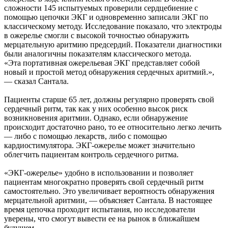
сложности 145 испытуемых проверили сердцебиение с
помощью цепочки ЭКГ и одновременно записали ЭКГ по
классическому методу. Исследование показало, что электроды
в ожерелье смогли с высокой точностью обнаружить
мерцательную аритмию предсердий. Показатели диагностики
были аналогичны показателям классического метода.
«Эта портативная ожерельевая ЭКГ представляет собой
новый и простой метод обнаружения сердечных аритмий.»,
— сказал Сантала.
Пациенты старше 65 лет, должны регулярно проверять свой
сердечный ритм, так как у них особенно высок риск
возникновения аритмии. Однако, если обнаружение
происходит достаточно рано, то ее относительно легко лечить
— либо с помощью лекарств, либо с помощью
кардиостимулятора. ЭКГ-ожерелье может значительно
облегчить пациентам контроль сердечного ритма.
«ЭКГ-ожерелье» удобно в использовании и позволяет
пациентам многократно проверять свой сердечный ритм
самостоятельно. Это увеличивает вероятность обнаружения
мерцательной аритмии, — объясняет Сантала. В настоящее
время цепочка проходит испытания, но исследователи
уверены, что смогут вывести ее на рынок в ближайшем
будущем.