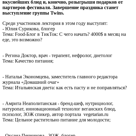
вкуснейших блюд и, конечно, розыгрыши подарков от
партнеров фестиваля. Завершение праздника станет
выступление группы Twins.
Среди участников лектория в этом году выступят:
- Юлия Сурикова, блогер
Тема: Food-Блог в ТикТок: С чего начать? 4000$ в месяц на
еде, это возможно?
- Регина Доктор, врач - терапевт, нефролог, диетолог
Тема: Качество питания;
- Наталья Экономцева, заместитель главного редактора
журнала «Домашний очаг»
Тема: Итальянская диета: как есть пасту и не поправляться?
- Амрита Неаполитанская - бренд-шеф, нутрициолог,
натуропат, инновационный технолог веганских блюд,
психолог, ЗОЖ спикер, автор портала vegetarian.ru
Тема: Цельное растительно питание для молодости;
- Оксана Печникова - ЗОЖ- блогер