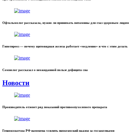
Офтальмолог рассказала, нужно ли принимать витамины для глаз здоровым людям
Гипотиреоз — почему щитовидная железа работает «медленно» и что с этим делать
Сомнолог рассказал о неожиданной пользе дефицита сна
Новости
Производитель отзовет ряд показаний противоопухолевого препарата
Гепрокуратура РФ намерена усилить прокуроский надзор за госзакупками