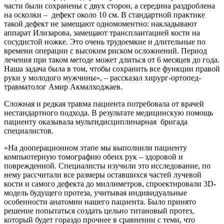
части были сохранены с двух сторон, а середина раздроблена
на осколки – дефект около 10 см. В стандартной практике
такой дефект не замещают одномоментно: накладывают
аппарат Илизарова, замещают трансплантацией кости на
сосудистой ножке. Это очень трудоемкие и длительные по
времени операции с высоким риском осложнений. Период
лечения при таком методе может длиться от 6 месяцев до года.
Наша задача была в том, чтобы сохранить все функции правой
руки у молодого мужчины», – рассказал хирург-ортопед-
травматолог Амир Акмалходжаев.
Сложная и редкая травма пациента потребовала от врачей
нестандартного подхода. В результате медицинскую помощь
пациенту оказывала мультидисциплинарная бригада
специалистов.
«На дооперационном этапе мы выполнили пациенту
компьютерную томографию обеих рук – здоровой и
поврежденной. Специалисты изучили это исследование, по
нему рассчитали все размеры оставшихся частей лучевой
кости и самого дефекта до миллиметров, спроектировали 3D-
модель будущего протеза, учитывая индивидуальные
особенности анатомии нашего пациента. Было принято
решение попытаться создать цельно титановый протез,
который будет гораздо прочнее в сравнении с теми, что