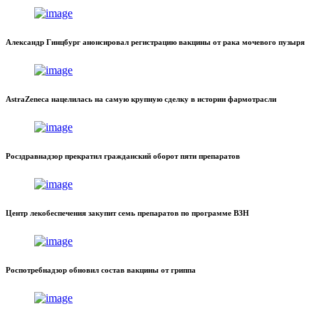
Александр Гинцбург анонсировал регистрацию вакцины от рака мочевого пузыря
AstraZeneca нацелилась на самую крупную сделку в истории фармотрасли
Росздравнадзор прекратил гражданский оборот пяти препаратов
Центр лекобеспечения закупит семь препаратов по программе ВЗН
Роспотребнадзор обновил состав вакцины от гриппа