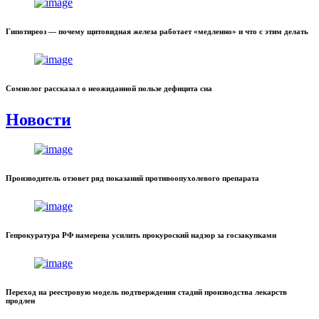
Гипотиреоз — почему щитовидная железа работает «медленно» и что с этим делать
Сомнолог рассказал о неожиданной пользе дефицита сна
Новости
Производитель отзовет ряд показаний противоопухолевого препарата
Гепрокуратура РФ намерена усилить прокуроский надзор за госзакупками
Переход на реестровую модель подтверждения стадий производства лекарств
продлен