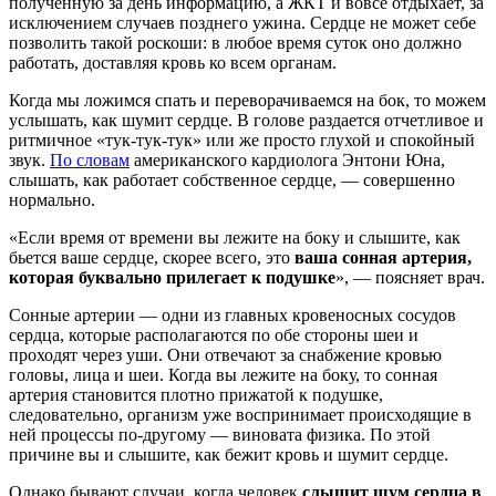
полученную за день информацию, а ЖКТ и вовсе отдыхает, за
исключением случаев позднего ужина. Сердце не может себе
позволить такой роскоши: в любое время суток оно должно
работать, доставляя кровь ко всем органам.
Когда мы ложимся спать и переворачиваемся на бок, то можем
услышать, как шумит сердце. В голове раздается отчетливое и
ритмичное «тук-тук-тук» или же просто глухой и спокойный
звук.
По словам
американского кардиолога Энтони Юна,
слышать, как работает собственное сердце, — совершенно
нормально.
«Если время от времени вы лежите на боку и слышите, как
бьется ваше сердце, скорее всего, это
ваша сонная артерия,
которая буквально прилегает к подушке
», — поясняет врач.
Сонные артерии — одни из главных кровеносных сосудов
сердца, которые располагаются по обе стороны шеи и
проходят через уши. Они отвечают за снабжение кровью
головы, лица и шеи. Когда вы лежите на боку, то сонная
артерия становится плотно прижатой к подушке,
следовательно, организм уже воспринимает происходящие в
ней процессы по-другому — виновата физика. По этой
причине вы и слышите, как бежит кровь и шумит сердце.
Однако бывают случаи, когда человек
слышит шум сердца в